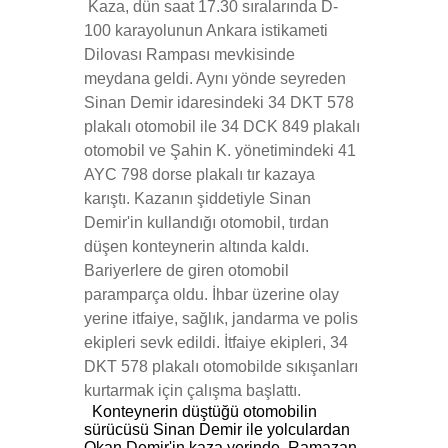
Kaza, dün saat 17.30 sıralarında D-
100 karayolunun Ankara istikameti
Dilovası Rampası mevkisinde
meydana geldi. Aynı yönde seyreden
Sinan Demir idaresindeki 34 DKT 578
plakalı otomobil ile 34 DCK 849 plakalı
otomobil ve Şahin K. yönetimindeki 41
AYC 798 dorse plakalı tır kazaya
karıştı. Kazanın şiddetiyle Sinan
Demir'in kullandığı otomobil, tırdan
düşen konteynerin altında kaldı.
Bariyerlere de giren otomobil
paramparça oldu. İhbar üzerine olay
yerine itfaiye, sağlık, jandarma ve polis
ekipleri sevk edildi. İtfaiye ekipleri, 34
DKT 578 plakalı otomobilde sıkışanları
kurtarmak için çalışma başlattı.
Konteynerin düştüğü otomobilin
sürücüsü Sinan Demir ile yolculardan
Okan Demir'in kaza yerinde, Ramazan