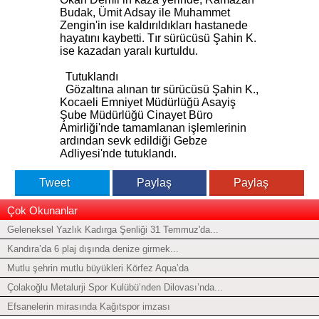
Budak, Ümit Adsay ile Muhammet
Zengin'in ise kaldırıldıkları hastanede
hayatını kaybetti. Tır sürücüsü Şahin K.
ise kazadan yaralı kurtuldu.
Tutuklandı
Gözaltına alınan tır sürücüsü Şahin K.,
Kocaeli Emniyet Müdürlüğü Asayiş
Şube Müdürlüğü Cinayet Büro
Amirliği'nde tamamlanan işlemlerinin
ardından sevk edildiği Gebze
Adliyesi'nde tutuklandı.
Tweet
Paylaş
Paylaş
Çok Okunanlar
Geleneksel Yazlık Kadırga Şenliği 31 Temmuz'da...
Kandıra’da 6 plaj dışında denize girmek...
Mutlu şehrin mutlu büyükleri Körfez Aqua’da
Çolakoğlu Metalurji Spor Kulübü’nden Dilovası’nda...
Efsanelerin mirasında Kağıtspor imzası