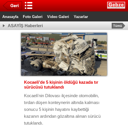
Anasayfa
Foto Galeri
Video Galeri
Yazarlar
ASAYİŞ Haberleri
Tümü
Kocaeli'de 5 kişinin öldüğü kazada tır
sürücüsü tutuklandı
Kocaeli'nin Dilovası ilçesinde otomobilin,
tırdan düşen konteynerin altında kalması
sonucu 5 kişinin hayatını kaybettiği
kazanın ardından gözaltına alınan sürücü
tutuklandı.