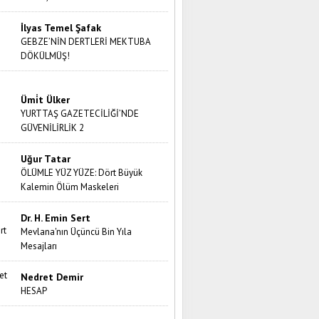
İlyas Temel Şafak
GEBZE’NİN DERTLERİ MEKTUBA
DÖKÜLMÜŞ!
Ümi̇t Ülker
YURTTAŞ GAZETECİLİĞİ’NDE
GÜVENİLİRLİK 2
Uğur Tatar
ÖLÜMLE YÜZ YÜZE: Dört Büyük
Kalemin Ölüm Maskeleri
Dr. H. Emin Sert
Mevlana'nın Üçüncü Bin Yıla
Mesajları
Nedret Demir
HESAP