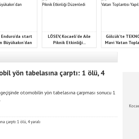
 Enduro’da start
LÖSEV, Kocaeli’de Aile
Gölcük’te TEK
n Büyükakın’dan
Piknik Etkinliği...
Mavi Vatan Toplan
KOCAEL
l yön tabelasına çarptı: 1 ölü, 4
geçişinde otomobilin yön tabelasına çarpması sonucu 1
.
Kocae