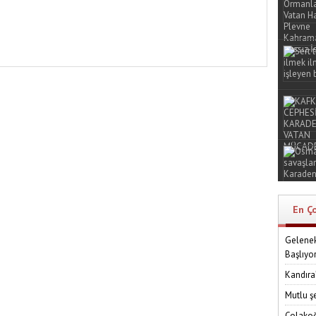
En Ç
Gelenek
Başlıyo
Kandıra
Mutlu ş
Çolakoğ