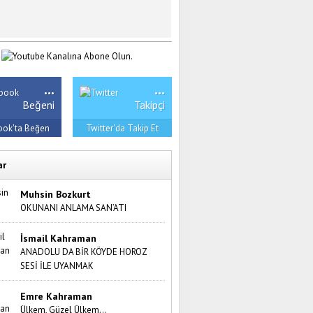
...
...
Beğeni
Takipçi
ook'ta Beğen
Twitter'da Takip Et
ar
Muhsin Bozkurt
OKUNANI ANLAMA SAN’ATI
İsmail Kahraman
ANADOLU DA BİR KÖYDE HOROZ
SESİ İLE UYANMAK
Emre Kahraman
Ülkem, Güzel Ülkem…