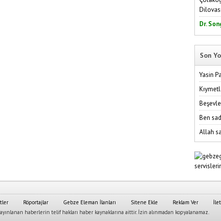
Dilovas
Dr. Son
Son Yo
Yasin P
Kıymetl
Beşevle
Ben sad
Allah sa
tler
Röportajlar
Gebze Eleman İlanları
Sitene Ekle
Reklam Ver
İle
yınlanan haberlerin telif hakları haber kaynaklarına aittir. İzin alınmadan kopyalanamaz.