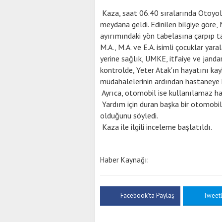
Kaza, saat 06.40 sıralarında Otoyolu
meydana geldi. Edinilen bilgiye göre, 
ayırımındaki yön tabelasına çarpıp ta
M.A., M.A. ve E.A. isimli çocuklar yar
yerine sağlık, UMKE, itfaiye ve jandarm
kontrolde, Yeter Atak'ın hayatını kaybe
müdahalelerinin ardından hastaneye k
Ayrıca, otomobil ise kullanılamaz ha
Yardım için duran başka bir otomobil
olduğunu söyledi.
Kaza ile ilgili inceleme başlatıldı.
Haber Kaynağı:
Facebook'ta Paylaş
Tweet