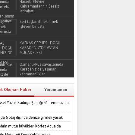
Hasreti: Plevne
Kahramanlarının Sessiz
İstirahati
Sert taşları ilmek ilmek
işleyen bir usta
KAFKAS CEPHESİ: DOĞU
KARADENİZ'DE VATAN
MÜCADELESİ
Osmanlı-Rus savaşlarında
Karadeniz’de yaşanan
kahramanlıklar
ok Okunan Haber
Yorumlanan
sel Yazlık Kadırga Şenliği 31 Temmuz'da
r
’da 6 plaj dışında denize girmek yasak
ehrin mutlu büyükleri Körfez Aqua’da
lu Metalurji Spor Kulübü’nden