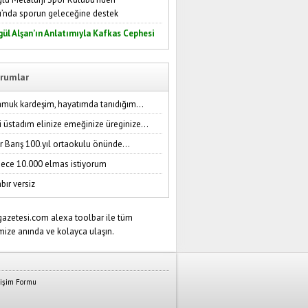
ı’nda sporun geleceğine destek
gül Alşan’ın Anlatımıyla Kafkas Cephesi
rumlar
amuk kardeşim, hayatımda tanıdığım...
i üstadım elinize emeğinize üreginize...
r Barış 100.yıl ortaokulu önünde...
ece 10.000 elmas istiyorum
bır versiz
tişim Formu