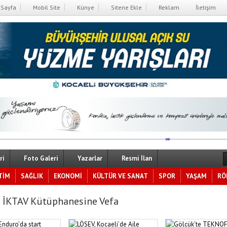
Sayfa
Mobil Site
Künye
Sitene Ekle
Reklam
İletişim
ri
Foto Galeri
Yazarlar
Resmi İlan
TİM
SAĞLIK
EKONOMİ
KÜLTÜR VE SANAT
SPOR
YAŞAM
RÖ
 İKTAV Kütüphanesine Vefa