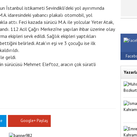
n İstanbul istikameti Sevindikli'deki yol ayırımında
M.A. idaresindeki yabancı plakalı otomobil, yol
kla attı. Feci kazada sürücü M.A. ile yolcular Yeter Atak,
alandı. 112 Acil Çağrı Merkezi'ne yapılan ihbar üzerine olay
a ekipleri sevk edildi. Sağlık ekipleri yaptıkları
ttiğini belirledi. Atak'ın eşi ve 3 çocuğu ise ilk
aldırıldı.
Faceb
le geldi.
in sürücüsü Mehmet Eleftoz, aracın çok süratli
Yazarl
le
Google+ Paylaş