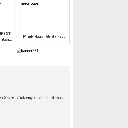
NOFEST
Minik Hazar Ali, ilk kez...
tısı...
İ GEBZE TV
li Gebze Tv Yükleniyor.Lütfen bekleyiniz.