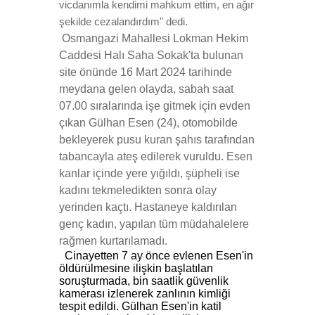
vicdanımla kendimi mahkum ettim, en ağır
şekilde cezalandırdım" dedi.
Osmangazi Mahallesi Lokman Hekim
Caddesi Halı Saha Sokak'ta bulunan
site önünde 16 Mart 2024 tarihinde
meydana gelen olayda, sabah saat
07.00 sıralarında işe gitmek için evden
çıkan Gülhan Esen (24), otomobilde
bekleyerek pusu kuran şahıs tarafından
tabancayla ateş edilerek vuruldu. Esen
kanlar içinde yere yığıldı, şüpheli ise
kadını tekmeledikten sonra olay
yerinden kaçtı. Hastaneye kaldırılan
genç kadın, yapılan tüm müdahalelere
rağmen kurtarılamadı.
Cinayetten 7 ay önce evlenen Esen'in
öldürülmesine ilişkin başlatılan
soruşturmada, bin saatlik güvenlik
kamerası izlenerek zanlının kimliği
tespit edildi. Gülhan Esen'in katil