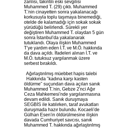
zanlısı, takıntılı eski sevgilisi
Muhammed T. (29) çıktı. Muhammed
T.'nin cinayetten sonra yakalanacağı
korkusuyla toplu taşımaya binemediği,
otelde de kalamadığı için sokak sokak
yürüdüğü belirlendi. Sürekli yer
değiştiren Muhammed T. olaydan 5 gün
sonra İstanbul'da yakalanarak
tutuklandı. Olaya ilişkin Muhammed
T'ye yardım eden İ.T. ve M.Ö. hakkında
da dava açıldı. İfadeleri alınan İ.T. ve
M.Ö. tutuksuz yargılanmak üzere
serbest bırakıldı.
Ağırlaştırılmış müebbet hapis talebi
Hakkında "kadına karşı kasten
öldürme" suçundan dava açılan sanık
Muhammed T.'nin, Gebze 2'nci Ağır
Ceza Mahkemesi'nde yargılanmasına
devam edildi. Sanık duruşmaya
SEGBİS ile katılırken, taraf avukatları
duruşmada hazır bulundu. Kocaeli'de
Gülhan Esen'in öldürülmesine ilişkin
davada Cumhuriyet savcısı, sanık
Muhammed T. hakkında ağırlaştırılmış