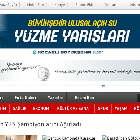
Ana Sayfa
Mobil Site
Künye
Sitene Ekle
Reklam
İletişim
ri
Foto Galeri
Yazarlar
Resmi İlan
TİM
SAĞLIK
EKONOMİ
KÜLTÜR VE SANAT
SPOR
YAŞAM
RÖ
n YKS Şampiyonlarını Ağırladı