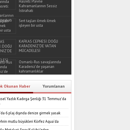
Hasreti: Plevne
Kahramanlarının Sessiz
İstirahati
Sert taşları ilmek ilmek
işleyen bir usta
KAFKAS CEPHESİ: DOĞU
KARADENİZ'DE VATAN
MÜCADELESİ
Osmanlı-Rus savaşlarında
Karadeniz’de yaşanan
kahramanlıklar
ok Okunan Haber
Yorumlanan
sel Yazlık Kadırga Şenliği 31 Temmuz'da
r
’da 6 plaj dışında denize girmek yasak
ehrin mutlu büyükleri Körfez Aqua’da
lu Metalurji Spor Kulübü’nden