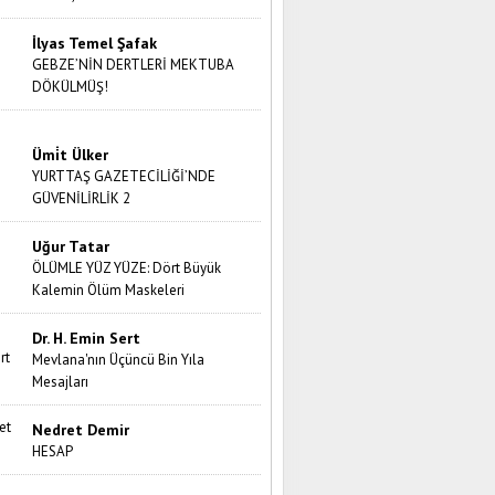
İlyas Temel Şafak
GEBZE’NİN DERTLERİ MEKTUBA
DÖKÜLMÜŞ!
Ümi̇t Ülker
YURTTAŞ GAZETECİLİĞİ’NDE
GÜVENİLİRLİK 2
Uğur Tatar
ÖLÜMLE YÜZ YÜZE: Dört Büyük
Kalemin Ölüm Maskeleri
Dr. H. Emin Sert
Mevlana'nın Üçüncü Bin Yıla
Mesajları
Nedret Demir
HESAP