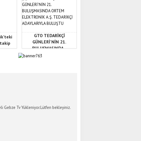
GTO TEDARİKÇİ
ük’teki
GÜNLERİ'NİN 21.
 takip
BULUŞMASINDA...
İ GEBZE TV
li Gebze Tv Yükleniyor.Lütfen bekleyiniz.