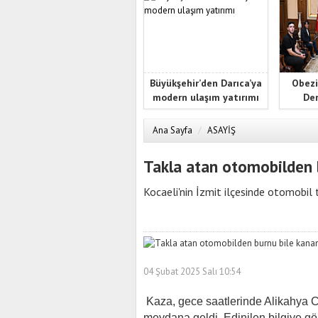
Büyükşehir’den Darıca’ya
Obezi
modern ulaşım yatırımı
Der
Ana Sayfa
/
ASAYİŞ
Takla atan otomobilden 
Kocaeli'nin İzmit ilçesinde otomobil 
04 Şubat 2025 Salı 10:54
Kaza, gece saatlerinde Alikahya
meydana geldi. Edinilen bilgiye gö