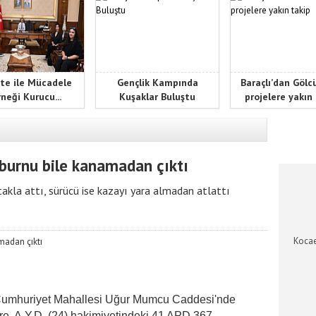
te ile Mücadele
Gençlik Kampında
Baraçlı’dan Gölc
neği Kurucu...
Kuşaklar Buluştu
projelere yakın
KOCAEL
burnu bile kanamadan çıktı
takla attı, sürücü ise kazayı yara almadan atlattı
Kocae
 Cumhuriyet Mahallesi Uğur Mumcu Caddesi'nde
re, A.Y.D. (24) hakimiyetindeki 41 APD 367