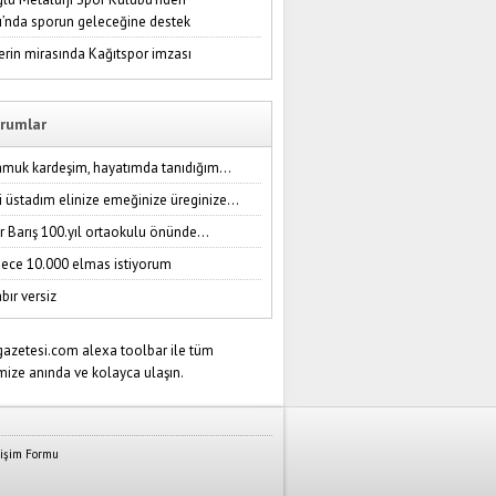
ı’nda sporun geleceğine destek
erin mirasında Kağıtspor imzası
rumlar
amuk kardeşim, hayatımda tanıdığım...
i üstadım elinize emeğinize üreginize...
r Barış 100.yıl ortaokulu önünde...
ece 10.000 elmas istiyorum
bır versiz
tişim Formu