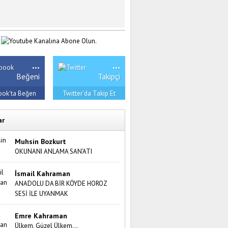
...
...
Beğeni
Takipçi
ook'ta Beğen
Twitter'da Takip Et
ar
Muhsin Bozkurt
OKUNANI ANLAMA SAN’ATI
İsmail Kahraman
ANADOLU DA BİR KÖYDE HOROZ
SESİ İLE UYANMAK
Emre Kahraman
Ülkem, Güzel Ülkem…