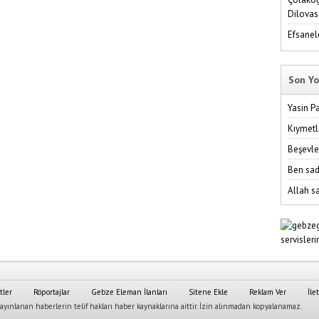
Dilovas
Efsanel
Son Yo
Yasin P
Kıymetl
Beşevle
Ben sad
Allah sa
tler
Röportajlar
Gebze Eleman İlanları
Sitene Ekle
Reklam Ver
İle
yınlanan haberlerin telif hakları haber kaynaklarına aittir. İzin alınmadan kopyalanamaz.