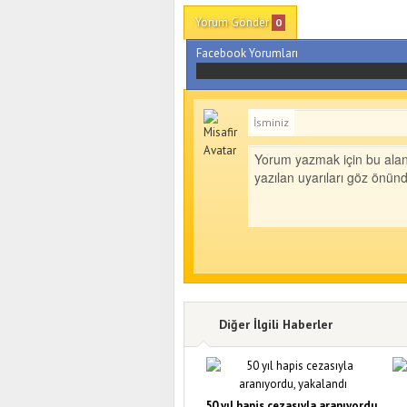
Yorum Gönder
0
Facebook Yorumları
İsminiz
Diğer İlgili Haberler
50 yıl hapis cezasıyla aranıyordu,