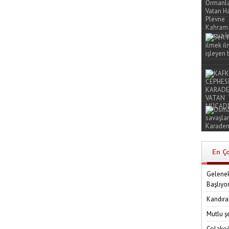
En Ç
Gelenek
Başlıyo
Kandıra
Mutlu ş
Çolakoğ