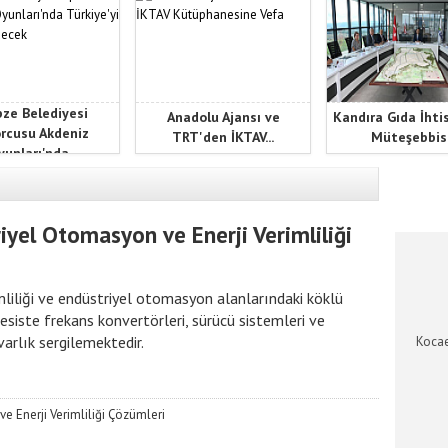
ze Belediyesi
Anadolu Ajansı ve
Kandıra Gıda İhti
rcusu Akdeniz
TRT'den İKTAV...
Müteşebbis.
unları'nda...
KOCAEL
iyel Otomasyon ve Enerji Verimliliği
mliliği ve endüstriyel otomasyon alanlarındaki köklü
esiste frekans konvertörleri, sürücü sistemleri ve
arlık sergilemektedir.
Kocae