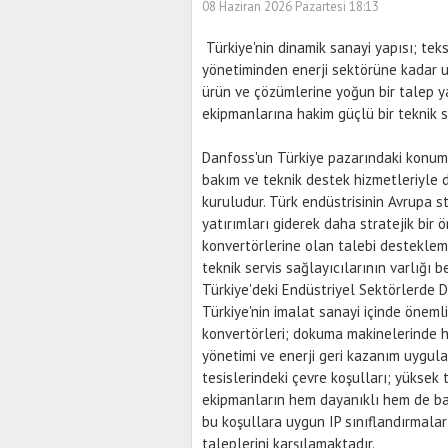
08 Haziran 2026 Pazartesi 18:13
Türkiye'nin dinamik sanayi yapısı; tek
yönetiminden enerji sektörüne kadar 
ürün ve çözümlerine yoğun bir talep y
ekipmanlarına hakim güçlü bir teknik se
Danfoss'un Türkiye pazarındaki konumu
bakım ve teknik destek hizmetleriyle 
kuruludur. Türk endüstrisinin Avrupa s
yatırımları giderek daha stratejik bi
konvertörlerine olan talebi desteklemek
teknik servis sağlayıcılarının varlığı bel
Türkiye'deki Endüstriyel Sektörlerde
Türkiye'nin imalat sanayi içinde öneml
konvertörleri; dokuma makinelerinde ha
yönetimi ve enerji geri kazanım uygulam
tesislerindeki çevre koşulları; yüksek 
ekipmanların hem dayanıklı hem de bak
bu koşullara uygun IP sınıflandırmalar
taleplerini karşılamaktadır.