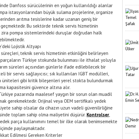
linde Danfoss sürücülerinin en yoğun kullanıldığı alanlar
mpa istasyonlarından büyük sulama projelerine, organize
erinden arıtma tesislerine kadar uzanan geniş bir
geçmektedir. Bu sektörde teknik servis hizmetinin
ktir; zira pompa sistemlerindeki duruşlar doğrudan halk
ebilmektedir.
deki Lojistik Altyapı
reçleri, teknik servis hizmetinin etkinliğini belirleyen
ek parçaların Türkiye stokunda bulunması ile ithalat yoluyla
arım süreleri açısından günlerle ifade edilebilecek bir
i bir servis sağlayıcısı; sık kullanılan IGBT modülleri,
 üniteleri gibi kritik bileşenleri yerel stokta bulundurmak
ma kapasitesini güvence altına alır.
Türkiye pazarında maalesef yaygın bir sorun olan muadil
lmak gerekmektedir. Orijinal veya OEM sertifikalı yedek
yete sahip olsalar da cihazın uzun vadeli güvenilirliğine
esinde toplam sahip olma maliyetini düşürür.
Kontrolser
,
 yedek parça kullanımını temel bir ilke olarak benimsemekte
biçimde paylaşmaktadır.
ikkat Edilmesi Gereken Kriterler