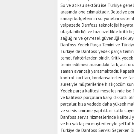
Su ve atıksu sektörü ise Türkiye gene
arasında öne çıkmaktadır. Belediye po
sanayi bölgelerinin su yönetim sisteml
yelpazede Danfoss teknolojisi hayata 
ulaşılabilirliği ve hızı özellikle kriti
sağlığını ve çevresel güvenliği etkiley
Danfoss Yedek Parça Temini ve Türkiye'
Türkiye'de Danfoss yedek parça temin sü
temel faktörlerden biridir. Kritik yed
temin edilmesi arasındaki fark, acil on
zaman avantajı yaratmaktadır. Kapasitel
kontrol kartları, kondansatörler ve fan
suretiyle müşterilerine hızlıçözüm sun
Yedek parça kalitesi meselesinde ise 
ve kalitesiz parçalara karşı dikkatli o
parçalar, kısa vadede daha yüksek mali
ve servis ömrüne yaptıkları katkı say
Danfoss servis hizmetlerinde kaliteli
ve bu yaklaşımı müşterileriyle şeffaf 
Türkiye'de Danfoss Servisi Seçerken D