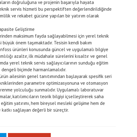
maların doğruluğuna ve projenin başarıyla hayata
eknik servis hizmeti bu perspektiften değerlendirildiğinde
imlilik ve rekabet gücüne yapılan bir yatırım olarak
apasite Geliştirme
erinden maksimum fayda sağlayabilmesi için yerel teknik
esi büyük önem taşımaktadır. Tesisin kendi bakım
anfoss ürünleri konusunda güncel ve uygulamalı bilgiye
mlılığı azaltır, ilk müdahale sürelerini kısaltır ve genel
samda yerel teknik servis sağlayıcılarının sunduğu eğitim
ini dengeli biçimde harmanlamalıdır.
ürün ailesinin genel tanıtımından başlayarak spesifik seri
tekniklerinden parametre optimizasyonuna ve otomasyon
renme yolculuğu sunmalıdır. Uygulamalı laboratuvar
alar, katılımcıların teorik bilgiyi içselleştirerek saha
u eğitim yatırımı, hem bireysel mesleki gelişime hem de
katkı sağlayan değerli bir süreçtir.