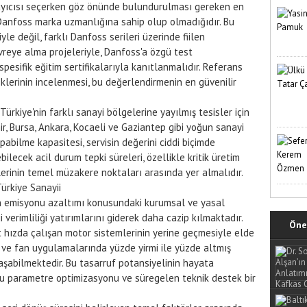
layıcısı seçerken göz önünde bulundurulması gereken en
 Danfoss marka uzmanlığına sahip olup olmadığıdır. Bu
le değil, farklı Danfoss serileri üzerinde fiilen
evreye alma projeleriyle, Danfoss'a özgü test
pesifik eğitim sertifikalarıyla kanıtlanmalıdır. Referans
klerinin incelenmesi, bu değerlendirmenin en güvenilir
e Türkiye'nin farklı sanayi bölgelerine yayılmış tesisler için
zmir, Bursa, Ankara, Kocaeli ve Gaziantep gibi yoğun sanayi
abilme kapasitesi, servisin değerini ciddi biçimde
ilecek acil durum tepki süreleri, özellikle kritik üretim
elerinin temel müzakere noktaları arasında yer almalıdır.
Türkiye Sanayii
bon emisyonu azaltımı konusundaki kurumsal ve yasal
i verimliliği yatırımlarını giderek daha cazip kılmaktadır.
Öne 
t hızda çalışan motor sistemlerinin yerine geçmesiyle elde
a ve fan uygulamalarında yüzde yirmi ile yüzde altmış
aşabilmektedir. Bu tasarruf potansiyelinin hayata
ğru parametre optimizasyonu ve süregelen teknik destek bir