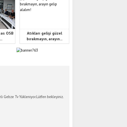
sas OSB
Atıkları gelişi güzel
..
bırakmayın, arayın...
İ GEBZE TV
li Gebze Tv Yükleniyor.Lütfen bekleyiniz.