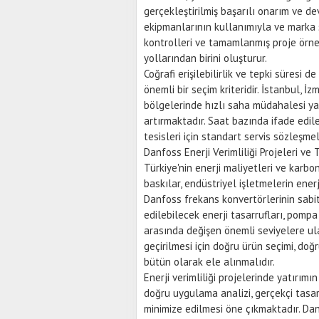
gerçekleştirilmiş başarılı onarım ve d
ekipmanlarının kullanımıyla ve marka s
kontrolleri ve tamamlanmış proje örne
yollarından birini oluşturur.
Coğrafi erişilebilirlik ve tepki süresi d
önemli bir seçim kriteridir. İstanbul, İ
bölgelerinde hızlı saha müdahalesi yap
artırmaktadır. Saat bazında ifade edileb
tesisleri için standart servis sözleşm
Danfoss Enerji Verimliliği Projeleri ve 
Türkiye'nin enerji maliyetleri ve kar
baskılar, endüstriyel işletmelerin enerj
Danfoss frekans konvertörlerinin sabi
edilebilecek enerji tasarrufları, pomp
arasında değişen önemli seviyelere ul
geçirilmesi için doğru ürün seçimi, do
bütün olarak ele alınmalıdır.
Enerji verimliliği projelerinde yatırım
doğru uygulama analizi, gerçekçi tasa
minimize edilmesi öne çıkmaktadır. Da