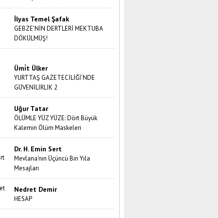
İlyas Temel Şafak
GEBZE’NİN DERTLERİ MEKTUBA
DÖKÜLMÜŞ!
Ümi̇t Ülker
YURTTAŞ GAZETECİLİĞİ’NDE
GÜVENİLİRLİK 2
Uğur Tatar
ÖLÜMLE YÜZ YÜZE: Dört Büyük
Kalemin Ölüm Maskeleri
Dr. H. Emin Sert
Mevlana'nın Üçüncü Bin Yıla
Mesajları
Nedret Demir
HESAP