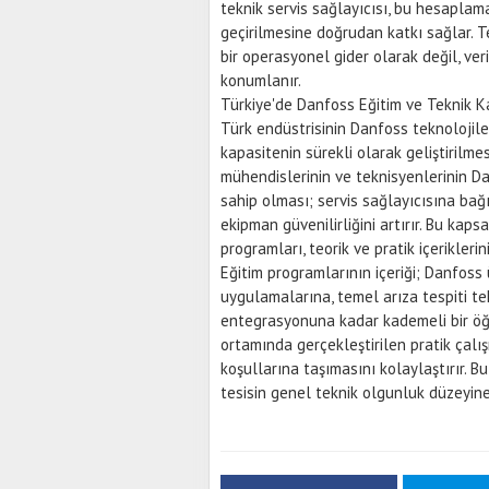
teknik servis sağlayıcısı, bu hesapla
geçirilmesine doğrudan katkı sağlar. T
bir operasyonel gider olarak değil, ver
konumlanır.
Türkiye'de Danfoss Eğitim ve Teknik K
Türk endüstrisinin Danfoss teknolojil
kapasitenin sürekli olarak geliştirilm
mühendislerinin ve teknisyenlerinin D
sahip olması; servis sağlayıcısına bağı
ekipman güvenilirliğini artırır. Bu kap
programları, teorik ve pratik içerikler
Eğitim programlarının içeriği; Danfoss 
uygulamalarına, temel arıza tespiti 
entegrasyonuna kadar kademeli bir öğ
ortamında gerçekleştirilen pratik çalışm
koşullarına taşımasını kolaylaştırır. B
tesisin genel teknik olgunluk düzeyine 