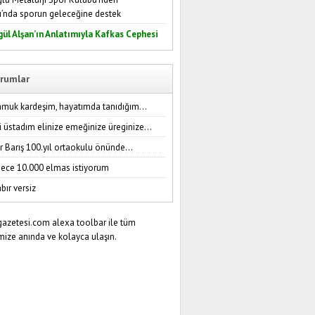
ı’nda sporun geleceğine destek
gül Alşan’ın Anlatımıyla Kafkas Cephesi
rumlar
amuk kardeşim, hayatımda tanıdığım...
i üstadım elinize emeğinize üreginize...
r Barış 100.yıl ortaokulu önünde...
ece 10.000 elmas istiyorum
bır versiz