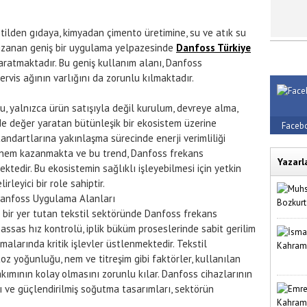
stilden gıdaya, kimyadan çimento üretimine, su ve atık su
uzanan geniş bir uygulama yelpazesinde
Danfoss Türkiye
aratmaktadır. Bu geniş kullanım alanı, Danfoss
rvis ağının varlığını da zorunlu kılmaktadır.
, yalnızca ürün satışıyla değil kurulum, devreye alma,
de değer yaratan bütünleşik bir ekosistem üzerine
Faceb
tandartlarına yakınlaşma sürecinde enerji verimliliği
r önem kazanmakta ve bu trend, Danfoss frekans
Yazarl
tedir. Bu ekosistemin sağlıklı işleyebilmesi için yetkin
irleyici bir role sahiptir.
 Danfoss Uygulama Alanları
i bir yer tutan tekstil sektöründe Danfoss frekans
ssas hız kontrolü, iplik büküm proseslerinde sabit gerilim
alarında kritik işlevler üstlenmektedir. Tekstil
toz yoğunluğu, nem ve titreşim gibi faktörler, kullanılan
ımının kolay olmasını zorunlu kılar. Danfoss cihazlarının
ı ve güçlendirilmiş soğutma tasarımları, sektörün