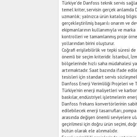
Türkiye'de Danfoss teknik servis sağ
temel kriter, servisin gerçek anlamda
uzmanlık; yalnızca ürün katalog bilgisiy
gerçekleştirilmiş başarılı onarım ve d
ekipmanlarının kullanımıyla ve marka s
kontrolleri ve tamamlanmış proje örne
yollarından birini oluşturur.
Coğrafi erişilebilirlik ve tepki süresi d
önemli bir seçim kriteridir. İstanbul, İ
bölgelerinde hızlı saha müdahalesi yap
artırmaktadır. Saat bazında ifade edileb
tesisleri için standart servis sözleşm
Danfoss Enerji Verimliliği Projeleri ve 
Türkiye'nin enerji maliyetleri ve kar
baskılar, endüstriyel işletmelerin enerj
Danfoss frekans konvertörlerinin sabi
edilebilecek enerji tasarrufları, pomp
arasında değişen önemli seviyelere ul
geçirilmesi için doğru ürün seçimi, do
bütün olarak ele alınmalıdır.