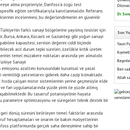
evreye alma projeleriyle, Danfoss'a özgü test
Dilovas
pesifik eğitim sertifikalarıyla kanıtlanmalıdır. Referans
Dr. Son
klerinin incelenmesi, bu değerlendirmenin en güvenilir
e Türkiye'nin farklı sanayi bölgelerine yayılmış tesisler için
Son Yo
zmir, Bursa, Ankara, Kocaeli ve Gaziantep gibi yoğun sanayi
abilme kapasitesi, servisin değerini ciddi biçimde
Yasin P
ilecek acil durum tepki süreleri, özellikle kritik üretim
Kıymetl
elerinin temel müzakere noktaları arasında yer almalıdır.
Beşevle
Türkiye Sanayii
bon emisyonu azaltımı konusundaki kurumsal ve yasal
Ben sad
i verimliliği yatırımlarını giderek daha cazip kılmaktadır.
Allah sa
t hızda çalışan motor sistemlerinin yerine geçmesiyle elde
a ve fan uygulamalarında yüzde yirmi ile yüzde altmış
aşabilmektedir. Bu tasarruf potansiyelinin hayata
ğru parametre optimizasyonu ve süregelen teknik destek bir
ın geri dönüş süresini belirleyen temel faktörler arasında
rruf hesaplamaları ve onarım ile bakım maliyetlerinin
nfoss platformunda gerçek saha deneyimine sahip bir