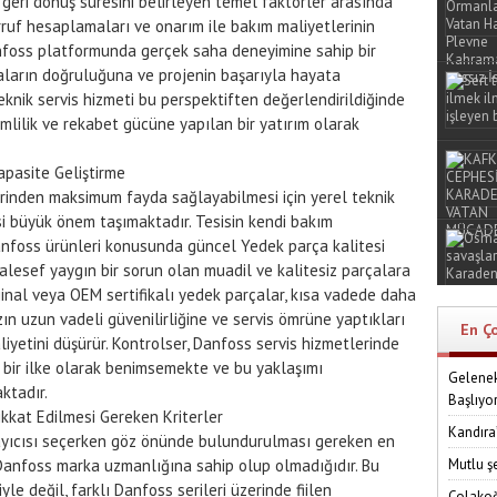
ın geri dönüş süresini belirleyen temel faktörler arasında
rruf hesaplamaları ve onarım ile bakım maliyetlerinin
nfoss platformunda gerçek saha deneyimine sahip bir
maların doğruluğuna ve projenin başarıyla hayata
eknik servis hizmeti bu perspektiften değerlendirildiğinde
imlilik ve rekabet gücüne yapılan bir yatırım olarak
apasite Geliştirme
erinden maksimum fayda sağlayabilmesi için yerel teknik
esi büyük önem taşımaktadır. Tesisin kendi bakım
anfoss ürünleri konusunda güncel Yedek parça kalitesi
lesef yaygın bir sorun olan muadil ve kalitesiz parçalara
ijinal veya OEM sertifikalı yedek parçalar, kısa vadede daha
ın uzun vadeli güvenilirliğine ve servis ömrüne yaptıkları
En Ç
yetini düşürür. Kontrolser, Danfoss servis hizmetlerinde
 bir ilke olarak benimsemekte ve bu yaklaşımı
Gelenek
ktadır.
Başlıyo
ikkat Edilmesi Gereken Kriterler
Kandıra
layıcısı seçerken göz önünde bulundurulması gereken en
Mutlu ş
 Danfoss marka uzmanlığına sahip olup olmadığıdır. Bu
le değil, farklı Danfoss serileri üzerinde fiilen
Çolakoğ