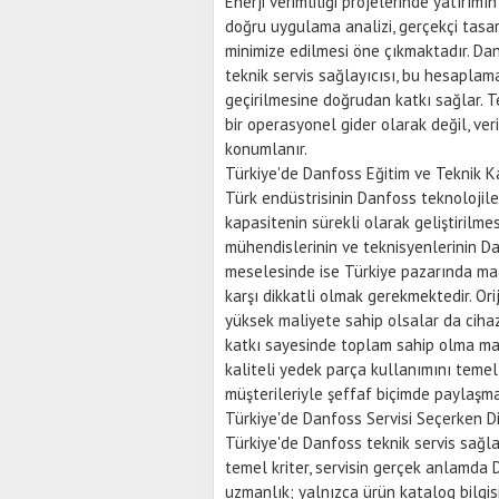
Enerji verimliliği projelerinde yatırım
doğru uygulama analizi, gerçekçi tasa
minimize edilmesi öne çıkmaktadır. Da
teknik servis sağlayıcısı, bu hesapla
geçirilmesine doğrudan katkı sağlar. T
bir operasyonel gider olarak değil, ver
konumlanır.
Türkiye'de Danfoss Eğitim ve Teknik K
Türk endüstrisinin Danfoss teknolojil
kapasitenin sürekli olarak geliştirilm
mühendislerinin ve teknisyenlerinin D
meselesinde ise Türkiye pazarında maa
karşı dikkatli olmak gerekmektedir. Or
yüksek maliyete sahip olsalar da cihaz
katkı sayesinde toplam sahip olma mali
kaliteli yedek parça kullanımını temel
müşterileriyle şeffaf biçimde paylaşma
Türkiye'de Danfoss Servisi Seçerken D
Türkiye'de Danfoss teknik servis sağ
temel kriter, servisin gerçek anlamda
uzmanlık; yalnızca ürün katalog bilgisiy