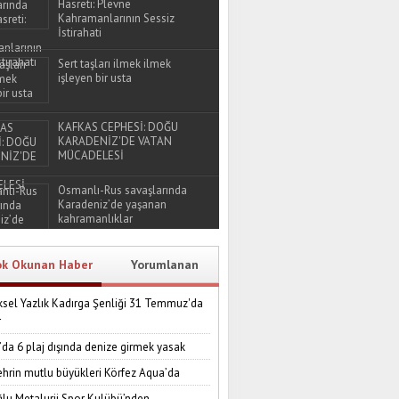
Hasreti: Plevne
Kahramanlarının Sessiz
İstirahati
Sert taşları ilmek ilmek
işleyen bir usta
KAFKAS CEPHESİ: DOĞU
KARADENİZ'DE VATAN
MÜCADELESİ
Osmanlı-Rus savaşlarında
Karadeniz’de yaşanan
kahramanlıklar
ok Okunan Haber
Yorumlanan
sel Yazlık Kadırga Şenliği 31 Temmuz'da
r
’da 6 plaj dışında denize girmek yasak
ehrin mutlu büyükleri Körfez Aqua’da
lu Metalurji Spor Kulübü’nden