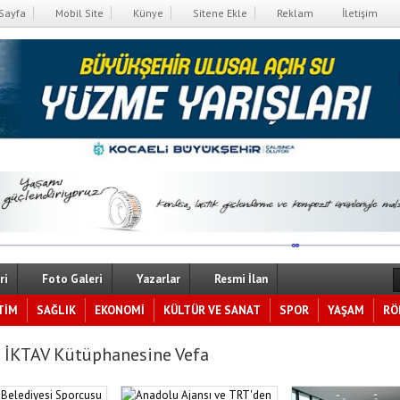
Sayfa
Mobil Site
Künye
Sitene Ekle
Reklam
İletişim
ri
Foto Galeri
Yazarlar
Resmi İlan
TİM
SAĞLIK
EKONOMİ
KÜLTÜR VE SANAT
SPOR
YAŞAM
RÖ
 İKTAV Kütüphanesine Vefa