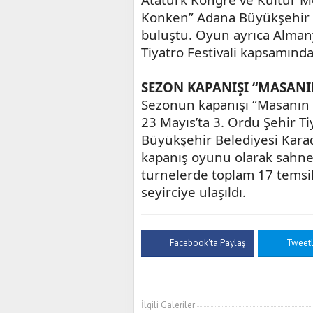
Konken” Adana Büyükşehir Be
buluştu. Oyun ayrıca Alman
Tiyatro Festivali kapsamında
SEZON KAPANIŞI “MASANIN
Sezonun kapanışı “Masanın A
23 Mayıs’ta 3. Ordu Şehir Ti
Büyükşehir Belediyesi Karad
kapanış oyunu olarak sahnele
turnelerde toplam 17 temsil
seyirciye ulaşıldı.
Facebook'ta Paylaş
Tweet
İlgili Galeriler