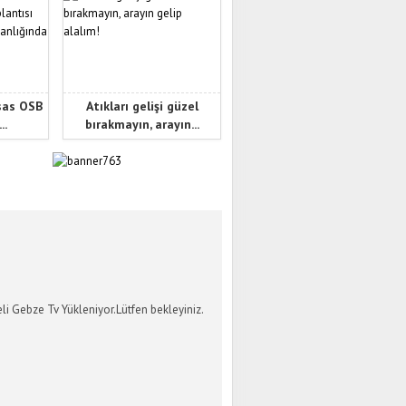
sas OSB
Atıkları gelişi güzel
..
bırakmayın, arayın...
İ GEBZE TV
li Gebze Tv Yükleniyor.Lütfen bekleyiniz.