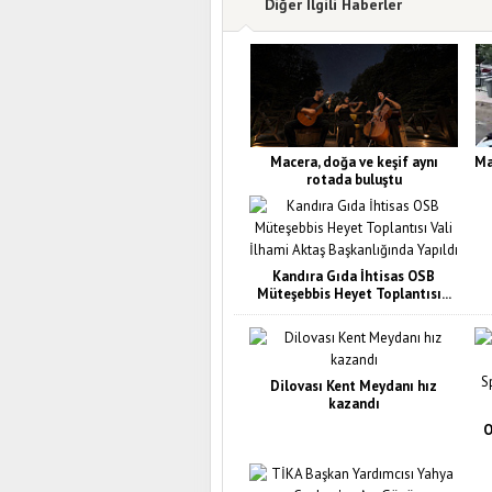
Diğer İlgili Haberler
Macera, doğa ve keşif aynı
Ma
rotada buluştu
Kandıra Gıda İhtisas OSB
Müteşebbis Heyet Toplantısı...
Dilovası Kent Meydanı hız
kazandı
O