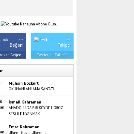
...
...
Beğeni
Takipçi
ook'ta Beğen
Twitter'da Takip Et
ar
Muhsin Bozkurt
OKUNANI ANLAMA SAN’ATI
İsmail Kahraman
ANADOLU DA BİR KÖYDE HOROZ
SESİ İLE UYANMAK
Emre Kahraman
Ülkem, Güzel Ülkem…