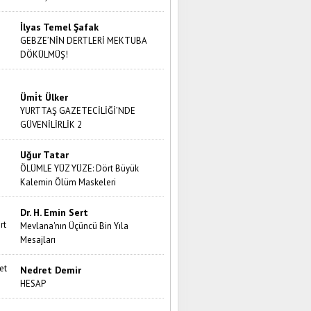
İlyas Temel Şafak
GEBZE’NİN DERTLERİ MEKTUBA
DÖKÜLMÜŞ!
Ümi̇t Ülker
YURTTAŞ GAZETECİLİĞİ’NDE
GÜVENİLİRLİK 2
Uğur Tatar
ÖLÜMLE YÜZ YÜZE: Dört Büyük
Kalemin Ölüm Maskeleri
Dr. H. Emin Sert
Mevlana'nın Üçüncü Bin Yıla
Mesajları
Nedret Demir
HESAP