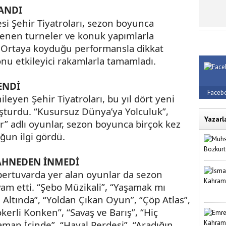
LANDI
si Şehir Tiyatroları, sezon boyunca
enen turneler ve konuk yapımlarla
. Ortaya koyduğu performansla dikkat
onu etkileyici rakamlarla tamamladı.
ENDİ
Faceb
leyen Şehir Tiyatroları, bu yıl dört yeni
şturdu. “Kusursuz Dünya’ya Yolculuk”,
Yazarl
r” adlı oyunlar, sezon boyunca birçok kez
ğun ilgi gördü.
AHNEDEN İNMEDİ
epertuvarda yer alan oyunlar da sezon
 etti. “Şebo Müzikali”, “Yaşamak mı
Altında”, “Yoldan Çıkan Oyun”, “Çöp Atlas”,
erli Konken”, “Savaş ve Barış”, “Hiç
man İçinde”, “Hayal Perdesi”, “Aradığın