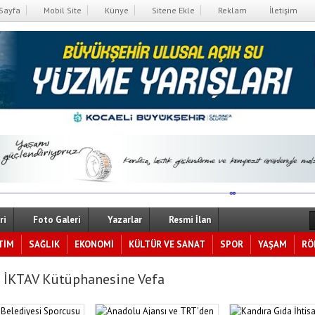
Sayfa
Mobil Site
Künye
Sitene Ekle
Reklam
İletişim
ri
Foto Galeri
Yazarlar
Resmi İlan
TİM
SAĞLIK
EKONOMİ
KÜLTÜR VE SANAT
SPOR
YAŞAM
RÖ
 İKTAV Kütüphanesine Vefa