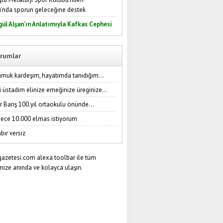
ı’nda sporun geleceğine destek
gül Alşan’ın Anlatımıyla Kafkas Cephesi
rumlar
amuk kardeşim, hayatımda tanıdığım...
i üstadım elinize emeğinize üreginize...
r Barış 100.yıl ortaokulu önünde...
ece 10.000 elmas istiyorum
bır versiz