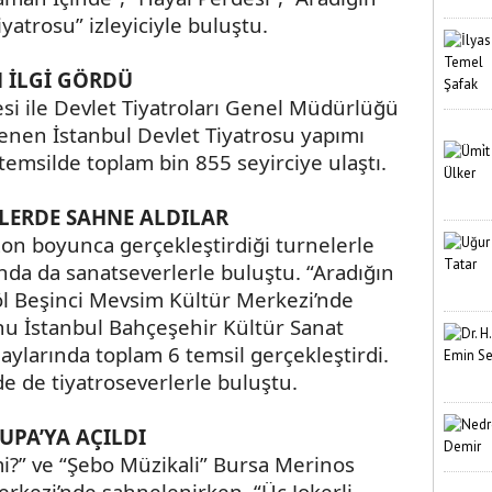
yatrosu” izleyiciyle buluştu.
N İLGİ GÖRDÜ
si ile Devlet Tiyatroları Genel Müdürlüğü
lenen İstanbul Devlet Tiyatrosu yapımı
 temsilde toplam bin 855 seyirciye ulaştı.
RLERDE SAHNE ALDILAR
ezon boyunca gerçekleştirdiği turnelerle
şında da sanatseverlerle buluştu. “Aradığın
öl Beşinci Mevsim Kültür Merkezi’nde
nu İstanbul Bahçeşehir Kültür Sanat
aylarında toplam 6 temsil gerçekleştirdi.
 de tiyatroseverlerle buluştu.
UPA’YA AÇILDI
?” ve “Şebo Müzikali” Bursa Merinos
rkezi’nde sahnelenirken, “Üç Jokerli