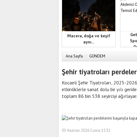
Geb
Macera, doğa ve keşif
Spo
aynı...
Oy
Ana Sayfa
/
GÜNDEM
Şehir tiyatroları perdeler
Kocaeli Şehir Tiyatroları, 2025-2026
etkinliklerle sanat dolu bir yılı ger
toplam 86 bin 538 seyirciyi ağırlayar
05 Haziran 2026 Cuma 15:32