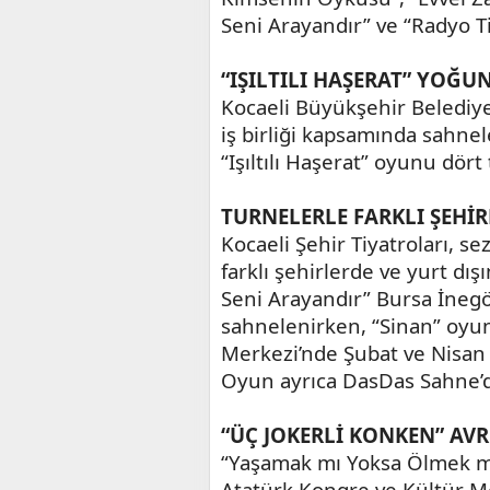
Seni Arayandır” ve “Radyo Ti
“IŞILTILI HAŞERAT” YOĞU
Kocaeli Büyükşehir Belediye
iş birliği kapsamında sahne
“Işıltılı Haşerat” oyunu dört
TURNELERLE FARKLI ŞEHİ
Kocaeli Şehir Tiyatroları, s
farklı şehirlerde ve yurt dı
Seni Arayandır” Bursa İneg
sahnelenirken, “Sinan” oyu
Merkezi’nde Şubat ve Nisan 
Oyun ayrıca DasDas Sahne’de
“ÜÇ JOKERLİ KONKEN” AVR
“Yaşamak mı Yoksa Ölmek mi
Atatürk Kongre ve Kültür Me