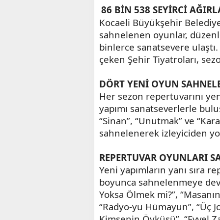
86 BİN 538 SEYİRCİ AĞIR
Kocaeli Büyükşehir Belediye
sahnelenen oyunlar, düzenl
binlerce sanatsevere ulaştı
çeken Şehir Tiyatroları, sez
DÖRT YENİ OYUN SAHNEL
Her sezon repertuvarını yeni
yapımı sanatseverlerle bulu
“Sinan”, “Unutmak” ve “Kara
sahnelenerek izleyiciden yo
REPERTUVAR OYUNLARI S
Yeni yapımların yanı sıra r
boyunca sahnelenmeye devam
Yoksa Ölmek mi?”, “Masanın 
“Radyo-yu Hümayun”, “Üç Jok
Kimsenin Öyküsü”, “Evvel Za