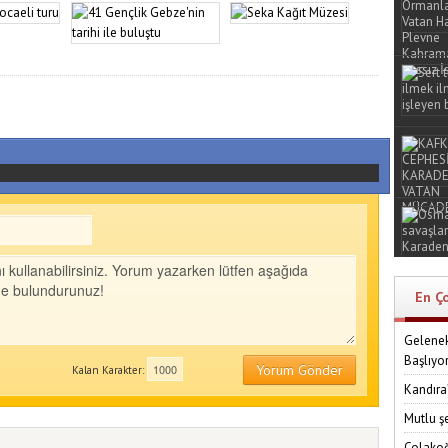
En Ç
Gelenek
Başlıyo
Yorum Gönder
Kalan Karakter:
Kandıra
Mutlu ş
Çolakoğ