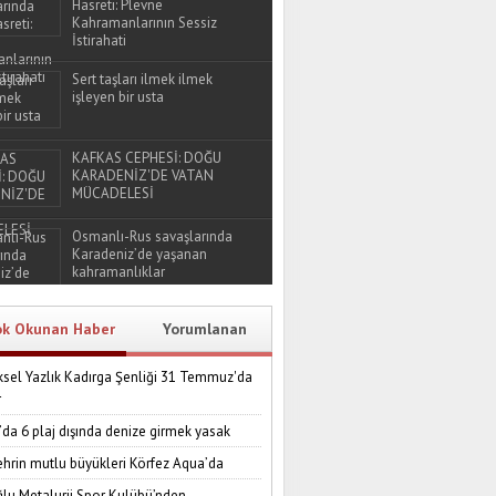
Hasreti: Plevne
Kahramanlarının Sessiz
İstirahati
Sert taşları ilmek ilmek
işleyen bir usta
KAFKAS CEPHESİ: DOĞU
KARADENİZ'DE VATAN
MÜCADELESİ
Osmanlı-Rus savaşlarında
Karadeniz’de yaşanan
kahramanlıklar
ok Okunan Haber
Yorumlanan
sel Yazlık Kadırga Şenliği 31 Temmuz'da
r
’da 6 plaj dışında denize girmek yasak
ehrin mutlu büyükleri Körfez Aqua’da
lu Metalurji Spor Kulübü’nden