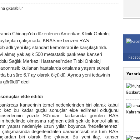
asında Chicago'da düzenlenen Amerikan Klinik Onkoloji
paylaşılan çalışmada, KRAS ve benzeri RAS
adlı yeni ilaç standart kemoterapi ile karşılaştırıldı.
vi almış yaklaşık 500 metastatik pankreas kanseri
Faceb
nadolu Sağlık Merkezi Hastanesi’nden Tıbbi Onkoloji
raxonrasib kullanan hastalarda ortalama yaşam süresi
Yazarl
da bu süre 6,7 ay olarak ölçüldü. Ayrıca yeni tedavinin
ı görüldü” dedi.
onuçlar elde edildi
pankreas kanserinin temel nedenlerinden biri olarak kabul
 kez bu kadar güçlü sonuçlar elde edilmesi olduğunu
anserlerinin yüzde 90’ından fazlasında görülen RAS
ının hedefinde olmasına rağmen etkili şekilde kontrol altına
ın yapısı nedeniyle uzun yıllar boyunca ‘hedeflenemez’
 çalışmasında değerlendirilen daraxonrasib ise tüm RAS
laçlardan biri olarak öne çıkıyor. Bu yeni ilaç, kanser