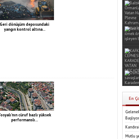
Geri dönüşüm deposundaki
yangın kontrol altına...
En Ç
Gelenek
osyalı’nın cüruf bazlı yüksek
Başlıyo
performanslı...
Kandıra
Mutlu ş