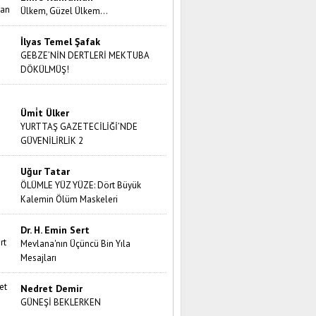
Ülkem, Güzel Ülkem…
İlyas Temel Şafak
GEBZE’NİN DERTLERİ MEKTUBA
DÖKÜLMÜŞ!
Ümi̇t Ülker
YURTTAŞ GAZETECİLİĞİ’NDE
GÜVENİLİRLİK 2
Uğur Tatar
ÖLÜMLE YÜZ YÜZE: Dört Büyük
Kalemin Ölüm Maskeleri
Dr. H. Emin Sert
Mevlana'nın Üçüncü Bin Yıla
Mesajları
Nedret Demir
GÜNEŞİ BEKLERKEN