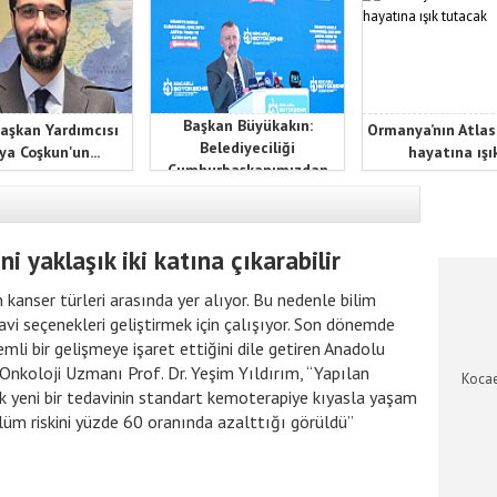
Başkan Büyükakın:
aşkan Yardımcısı
Ormanya’nın Atlas
Belediyeciliği
ya Coşkun'un...
hayatına ışık
Cumhurbaşkanımızdan
öğrendik
KOCAEL
i yaklaşık iki katına çıkarabilir
 kanser türleri arasında yer alıyor. Bu nedenle bilim
avi seçenekleri geliştirmek için çalışıyor. Son dönemde
li bir gelişmeye işaret ettiğini dile getiren Anadolu
Onkoloji Uzmanı Prof. Dr. Yeşim Yıldırım, “Yapılan
Kocae
k yeni bir tedavinin standart kemoterapiye kıyasla yaşam
 ölüm riskini yüzde 60 oranında azalttığı görüldü”