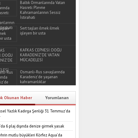
Baltık Ormanlarında Vatan
Hasreti: Plevne
Kahramanlarının Sessiz
İstirahati
Sert taşları ilmek ilmek
işleyen bir usta
KAFKAS CEPHESİ: DOĞU
KARADENİZ'DE VATAN
MÜCADELESİ
Osmanlı-Rus savaşlarında
Karadeniz’de yaşanan
kahramanlıklar
ok Okunan Haber
Yorumlanan
sel Yazlık Kadırga Şenliği 31 Temmuz'da
r
’da 6 plaj dışında denize girmek yasak
ehrin mutlu büyükleri Körfez Aqua’da