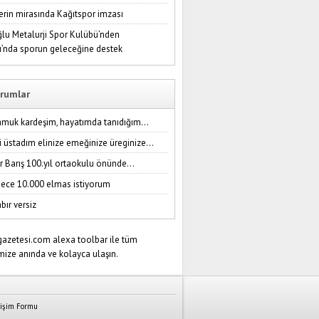
erin mirasında Kağıtspor imzası
lu Metalurji Spor Kulübü’nden
ı’nda sporun geleceğine destek
rumlar
amuk kardeşim, hayatımda tanıdığım...
i üstadım elinize emeğinize üreginize...
r Barış 100.yıl ortaokulu önünde...
ece 10.000 elmas istiyorum
bır versiz
tişim Formu