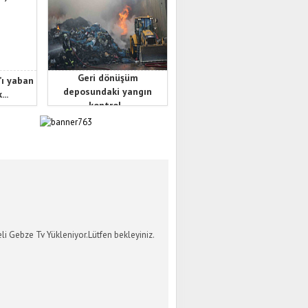
Geri dönüşüm
’ı yaban
deposundaki yangın
...
kontrol...
İ GEBZE TV
li Gebze Tv Yükleniyor.Lütfen bekleyiniz.