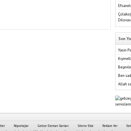
Efsanel
Çolakoğ
Dilovas
Son Yo
Yasin P
Kıymetl
Beşevle
Ben sad
Allah sa
tler
Röportajlar
Gebze Eleman İlanları
Sitene Ekle
Reklam Ver
İle