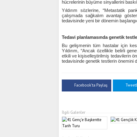
hücrelerinin büyüme sinyallerini bask
Yıldırım sözlerine, “Metastatik pa
çalışmada sağkalım avantajı göster
tedavisinde yeni bir dönemin başlangıc
Tedavi planlamasında genetik testler
Bu gelişmenin tüm hastalar için kes
Yıldırım, “Ancak özellikle belirli gen
etkili ve kişiselleştirilmiş tedavileri
tedavisinde genetik testlerin önemini d
Facebook'ta Paylaş
Tweet
İlgili Galeriler