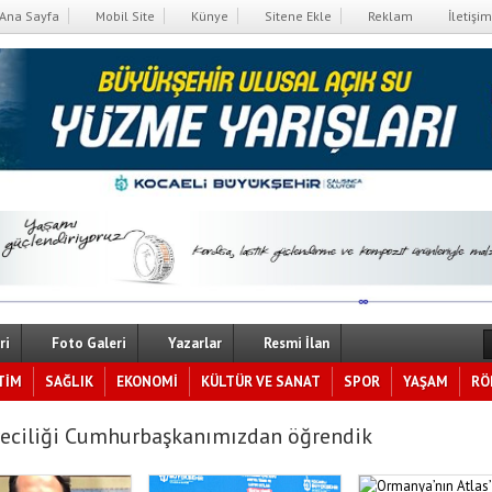
Ana Sayfa
Mobil Site
Künye
Sitene Ekle
Reklam
İletişim
ri
Foto Galeri
Yazarlar
Resmi İlan
TİM
SAĞLIK
EKONOMİ
KÜLTÜR VE SANAT
SPOR
YAŞAM
RÖ
eciliği Cumhurbaşkanımızdan öğrendik