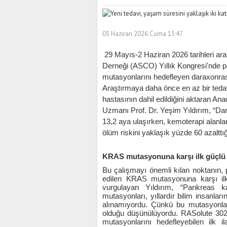
05 Haziran 2026 Cuma 15:47
29 Mayıs-2 Haziran 2026 tarihleri ar
Derneği (ASCO) Yıllık Kongresi'nde 
mutasyonlarını hedefleyen daraxonrasib 
Araştırmaya daha önce en az bir teda
hastasının dahil edildiğini aktaran A
Uzmanı Prof. Dr. Yeşim Yıldırım, “Da
13,2 aya ulaşırken, kemoterapi alanlar
ölüm riskini yaklaşık yüzde 60 azalttığ
KRAS mutasyonuna karşı ilk güçlü s
Bu çalışmayı önemli kılan noktanın, 
edilen KRAS mutasyonuna karşı ilk
vurgulayan Yıldırım, “Pankreas k
mutasyonları, yıllardır bilim insanlar
alınamıyordu. Çünkü bu mutasyonlar
olduğu düşünülüyordu. RASolute 302
mutasyonlarını hedefleyebilen ilk i