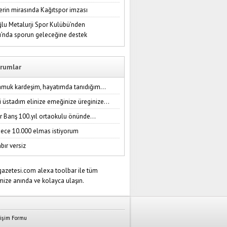
erin mirasında Kağıtspor imzası
lu Metalurji Spor Kulübü’nden
ı’nda sporun geleceğine destek
rumlar
amuk kardeşim, hayatımda tanıdığım...
i üstadım elinize emeğinize üreginize...
r Barış 100.yıl ortaokulu önünde...
ece 10.000 elmas istiyorum
bır versiz
tişim Formu