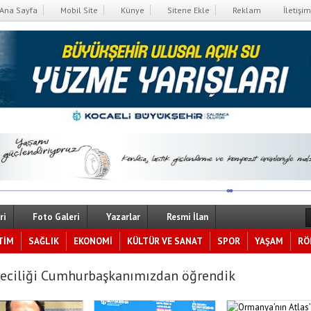
Ana Sayfa
Mobil Site
Künye
Sitene Ekle
Reklam
İletişim
ri
Foto Galeri
Yazarlar
Resmi İlan
TİM
SAĞLIK
EKONOMİ
KÜLTÜR VE SANAT
SPOR
YAŞAM
RÖ
eciliği Cumhurbaşkanımızdan öğrendik