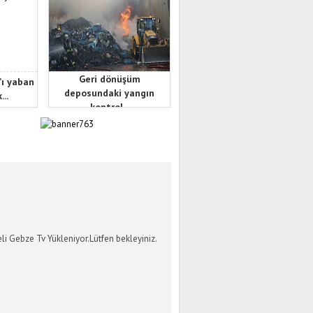
Geri dönüşüm
’ı yaban
deposundaki yangın
...
kontrol...
İ GEBZE TV
li Gebze Tv Yükleniyor.Lütfen bekleyiniz.