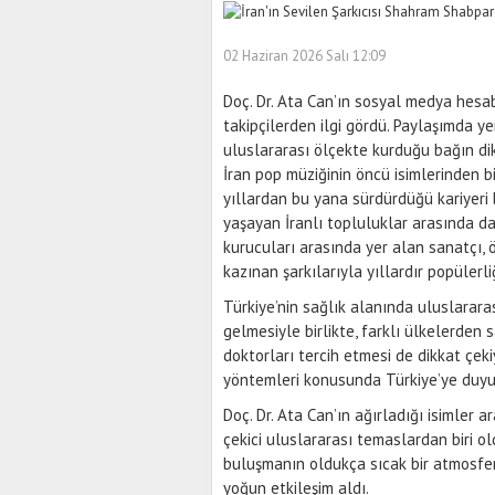
02 Haziran 2026 Salı 12:09
Doç. Dr. Ata Can’ın sosyal medya hesa
takipçilerden ilgi gördü. Paylaşımda y
uluslararası ölçekte kurduğu bağın dikk
İran pop müziğinin öncü isimlerinden b
yıllardan bu yana sürdürdüğü kariyeri 
yaşayan İranlı topluluklar arasında da 
kurucuları arasında yer alan sanatçı, 
kazınan şarkılarıyla yıllardır popülerli
Türkiye’nin sağlık alanında uluslarara
gelmesiyle birlikte, farklı ülkelerden 
doktorları tercih etmesi de dikkat çekiy
yöntemleri konusunda Türkiye’ye duyulan
Doç. Dr. Ata Can’ın ağırladığı isimler 
çekici uluslararası temaslardan biri o
buluşmanın oldukça sıcak bir atmosfer
yoğun etkileşim aldı.