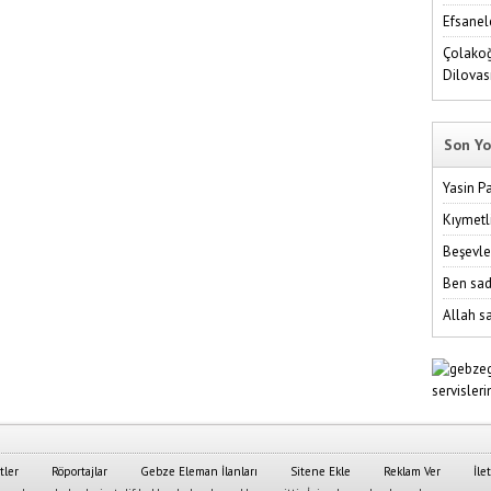
Efsanel
Çolakoğ
Dilovas
Son Yo
Yasin P
Kıymetl
Beşevle
Ben sad
Allah sa
tler
Röportajlar
Gebze Eleman İlanları
Sitene Ekle
Reklam Ver
İle