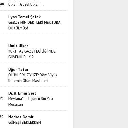
Ülkem, Güzel Ülkem…
İlyas Temel Şafak
GEBZE’NİN DERTLERİ MEKTUBA
DÖKÜLMÜŞ!
Ümi̇t Ülker
YURTTAŞ GAZETECİLİĞİ’NDE
GÜVENİLİRLİK 2
Uğur Tatar
ÖLÜMLE YÜZ YÜZE: Dört Büyük
Kalemin Ölüm Maskeleri
Dr. H. Emin Sert
Mevlana'nın Üçüncü Bin Yıla
Mesajları
Nedret Demir
GÜNEŞİ BEKLERKEN