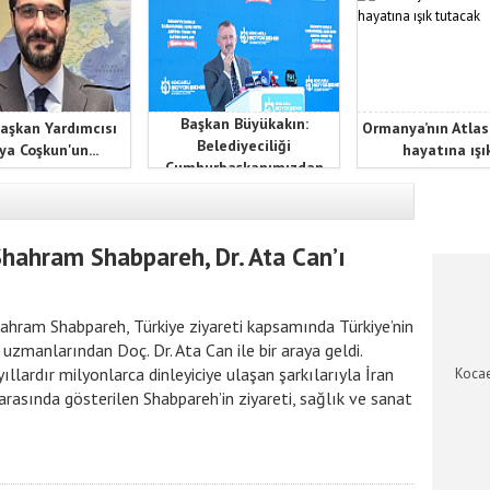
Başkan Büyükakın:
aşkan Yardımcısı
Ormanya’nın Atlas
Belediyeciliği
ya Coşkun'un...
hayatına ışık
Cumhurbaşkanımızdan
öğrendik
KOCAEL
 Shahram Shabpareh, Dr. Ata Can’ı
hahram Shabpareh, Türkiye ziyareti kapsamında Türkiye’nin
 uzmanlarından Doç. Dr. Ata Can ile bir araya geldi.
yıllardır milyonlarca dinleyiciye ulaşan şarkılarıyla İran
Kocae
arasında gösterilen Shabpareh’in ziyareti, sağlık ve sanat