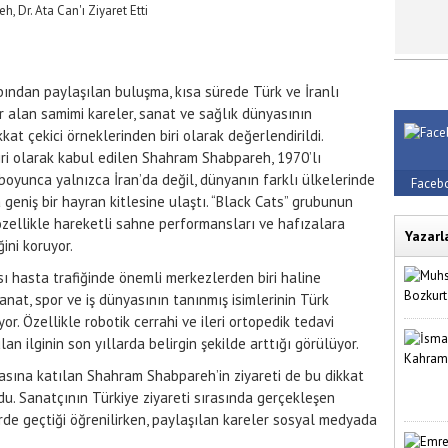
bından paylaşılan buluşma, kısa sürede Türk ve İranlı
er alan samimi kareler, sanat ve sağlık dünyasının
at çekici örneklerinden biri olarak değerlendirildi.
iri olarak kabul edilen Shahram Shabpareh, 1970’lı
boyunca yalnızca İran’da değil, dünyanın farklı ülkelerinde
Faceb
geniş bir hayran kitlesine ulaştı. “Black Cats” grubunun
özellikle hareketli sahne performansları ve hafızalara
Yazarl
ğini koruyor.
sı hasta trafiğinde önemli merkezlerden biri haline
sanat, spor ve iş dünyasının tanınmış isimlerinin Türk
or. Özellikle robotik cerrahi ve ileri ortopedik tedavi
 ilginin son yıllarda belirgin şekilde arttığı görülüyor.
arasına katılan Shahram Shabpareh’in ziyareti de bu dikkat
ldu. Sanatçının Türkiye ziyareti sırasında gerçekleşen
de geçtiği öğrenilirken, paylaşılan kareler sosyal medyada