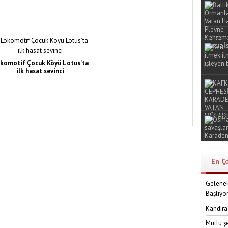
komotif Çocuk Köyü Lotus’ta
ilk hasat sevinci
En Ç
Gelenek
Başlıyo
Kandıra
Mutlu ş