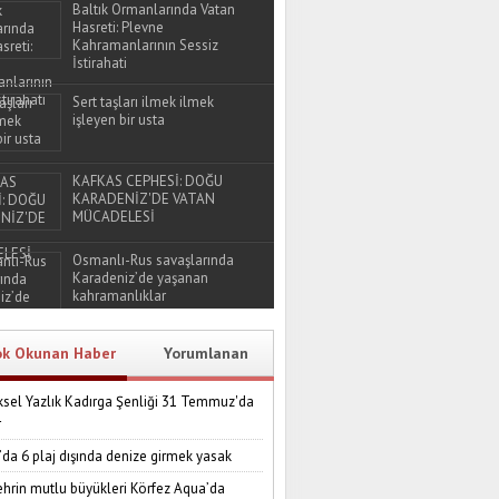
Baltık Ormanlarında Vatan
Hasreti: Plevne
Kahramanlarının Sessiz
İstirahati
Sert taşları ilmek ilmek
işleyen bir usta
KAFKAS CEPHESİ: DOĞU
KARADENİZ'DE VATAN
MÜCADELESİ
Osmanlı-Rus savaşlarında
Karadeniz’de yaşanan
kahramanlıklar
ok Okunan Haber
Yorumlanan
sel Yazlık Kadırga Şenliği 31 Temmuz'da
r
’da 6 plaj dışında denize girmek yasak
ehrin mutlu büyükleri Körfez Aqua’da