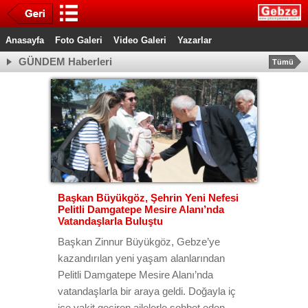
Anasayfa
Foto Galeri
Video Galeri
Yazarlar
GÜNDEM Haberleri
Tümü
Başkan Büyükgöz, Şehrin Yeni Nefesi
Pelitli Damgatepe Mesire Alanı’nda
Vatandaşlarla Buluştu
Başkan Zinnur Büyükgöz, Gebze’ye
kazandırılan yeni yaşam alanlarından
Pelitli Damgatepe Mesire Alanı’nda
vatandaşlarla bir araya geldi. Doğayla iç
içe vakit geçiren ailelerle sohbet eden