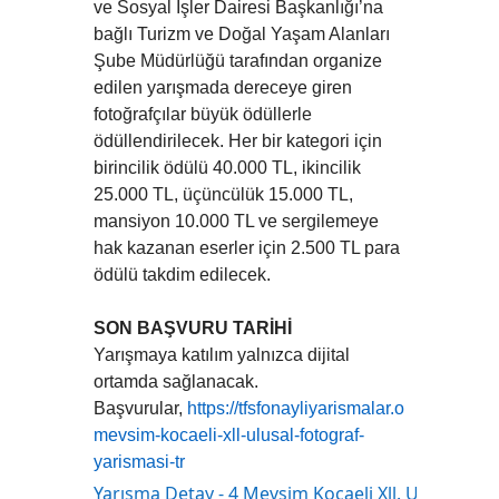
ve Sosyal İşler Dairesi Başkanlığı’na
bağlı Turizm ve Doğal Yaşam Alanları
Şube Müdürlüğü tarafından organize
edilen yarışmada dereceye giren
fotoğrafçılar büyük ödüllerle
ödüllendirilecek. Her bir kategori için
birincilik ödülü 40.000 TL, ikincilik
25.000 TL, üçüncülük 15.000 TL,
mansiyon 10.000 TL ve sergilemeye
hak kazanan eserler için 2.500 TL para
ödülü takdim edilecek.
SON BAŞVURU TARİHİ
Yarışmaya katılım yalnızca dijital
ortamda sağlanacak.
Başvurular,
https://tfsfonayliyarismalar.org/tr/yarism
mevsim-kocaeli-xll-ulusal-fotograf-
yarismasi-tr
Yarışma Detay - 4 Mevsim Kocaeli Xll. Ulusal Fot