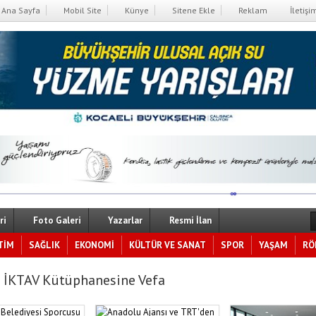
Ana Sayfa
Mobil Site
Künye
Sitene Ekle
Reklam
İletişi
ri
Foto Galeri
Yazarlar
Resmi İlan
TİM
SAĞLIK
EKONOMİ
KÜLTÜR VE SANAT
SPOR
YAŞAM
RÖ
 İKTAV Kütüphanesine Vefa