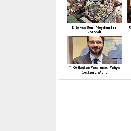
Dilovası Kent Meydanı hız
O
kazandı
TİKA Başkan Yardımcısı Yahya
Coşkun'un Acı...