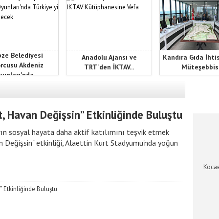
ze Belediyesi
Anadolu Ajansı ve
Kandıra Gıda İhti
rcusu Akdeniz
TRT'den İKTAV...
Müteşebbis.
unları'nda...
KOCAEL
, Havan Değişsin” Etkinliğinde Buluştu
ın sosyal hayata daha aktif katılımını teşvik etmek
 Değişsin" etkinliği, Alaettin Kurt Stadyumu'nda yoğun
Kocae