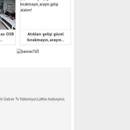
sas OSB
Atıkları gelişi güzel
..
bırakmayın, arayın...
İ GEBZE TV
li Gebze Tv Yükleniyor.Lütfen bekleyiniz.