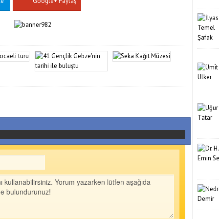
le
Google+ Paylaş