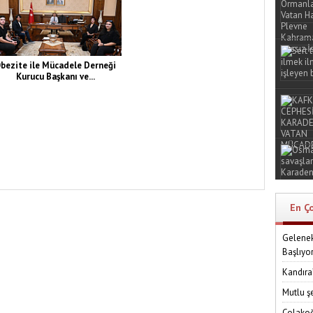
bezite ile Mücadele Derneği
Kurucu Başkanı ve...
En Ç
Gelenek
Başlıyo
Kandıra
Mutlu ş
Çolakoğ