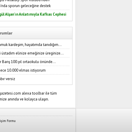
ı’nda sporun geleceğine destek
gül Alşan’ın Anlatımıyla Kafkas Cephesi
rumlar
amuk kardeşim, hayatımda tanıdığım...
i üstadım elinize emeğinize üreginize...
r Barış 100.yıl ortaokulu önünde...
ece 10.000 elmas istiyorum
bır versiz
tişim Formu