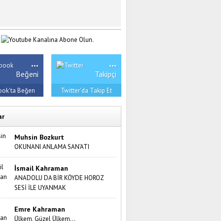
...
...
Beğeni
Takipçi
ook'ta Beğen
Twitter'da Takip Et
ar
Muhsin Bozkurt
OKUNANI ANLAMA SAN’ATI
İsmail Kahraman
ANADOLU DA BİR KÖYDE HOROZ
SESİ İLE UYANMAK
Emre Kahraman
Ülkem, Güzel Ülkem…