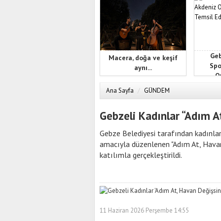
Geb
Macera, doğa ve keşif
Spo
aynı...
Oy
Ana Sayfa
/
GÜNDEM
Gebzeli Kadınlar “Adım At
Gebze Belediyesi tarafından kadınlar
amacıyla düzenlenen "Adım At, Havan
katılımla gerçekleştirildi.
11 Haziran 2026 Perşembe 14:55