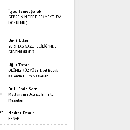
İlyas Temel Şafak
GEBZE’NİN DERTLERİ MEKTUBA
DÖKÜLMÜŞ!
Ümi̇t Ülker
YURTTAŞ GAZETECİLİĞİ’NDE
GÜVENİLİRLİK 2
Uğur Tatar
ÖLÜMLE YÜZ YÜZE: Dört Büyük
Kalemin Ölüm Maskeleri
Dr. H. Emin Sert
Mevlana'nın Üçüncü Bin Yıla
Mesajları
Nedret Demir
HESAP