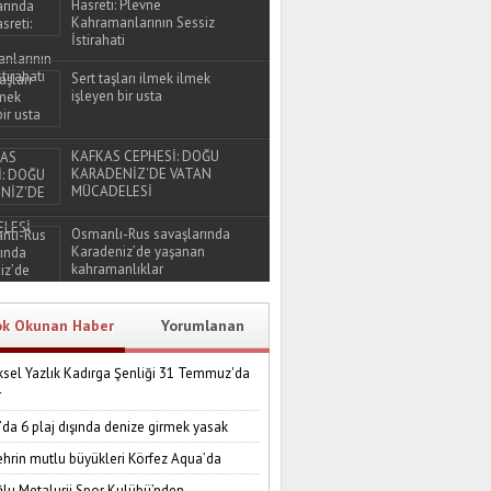
Hasreti: Plevne
Kahramanlarının Sessiz
İstirahati
Sert taşları ilmek ilmek
işleyen bir usta
KAFKAS CEPHESİ: DOĞU
KARADENİZ'DE VATAN
MÜCADELESİ
Osmanlı-Rus savaşlarında
Karadeniz’de yaşanan
kahramanlıklar
ok Okunan Haber
Yorumlanan
sel Yazlık Kadırga Şenliği 31 Temmuz'da
r
’da 6 plaj dışında denize girmek yasak
ehrin mutlu büyükleri Körfez Aqua’da
lu Metalurji Spor Kulübü’nden