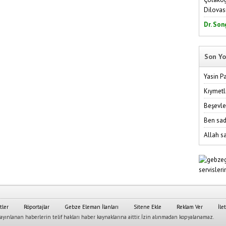
Dilovas
Dr. Son
Son Yo
Yasin P
Kıymetl
Beşevle
Ben sad
Allah sa
tler
Röportajlar
Gebze Eleman İlanları
Sitene Ekle
Reklam Ver
İle
yınlanan haberlerin telif hakları haber kaynaklarına aittir. İzin alınmadan kopyalanamaz.