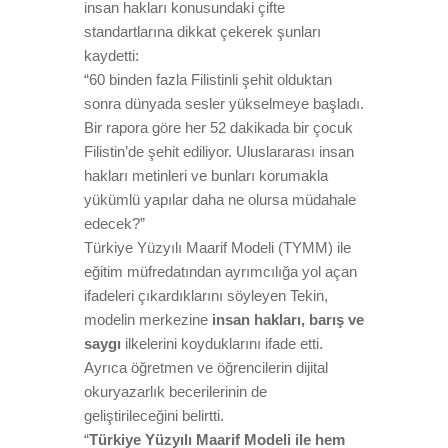
insan hakları konusundaki çifte
standartlarına dikkat çekerek şunları
kaydetti:
“60 binden fazla Filistinli şehit olduktan
sonra dünyada sesler yükselmeye başladı.
Bir rapora göre her 52 dakikada bir çocuk
Filistin’de şehit ediliyor. Uluslararası insan
hakları metinleri ve bunları korumakla
yükümlü yapılar daha ne olursa müdahale
edecek?”
Türkiye Yüzyılı Maarif Modeli (TYMM) ile
eğitim müfredatından ayrımcılığa yol açan
ifadeleri çıkardıklarını söyleyen Tekin,
modelin merkezine
insan hakları, barış ve
saygı
ilkelerini koyduklarını ifade etti.
Ayrıca öğretmen ve öğrencilerin dijital
okuryazarlık becerilerinin de
geliştirileceğini belirtti.
“
Türkiye Yüzyılı Maarif Modeli ile hem