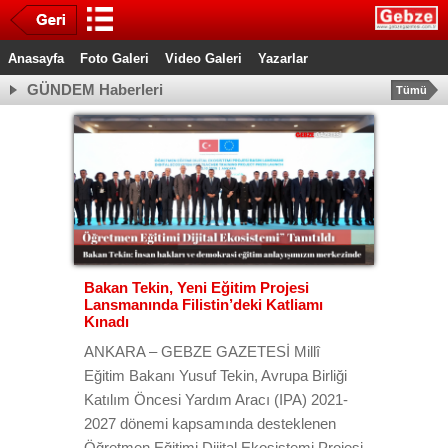
Anasayfa
Foto Galeri
Video Galeri
Yazarlar
GÜNDEM Haberleri
Tümü
Bakan Tekin, Yeni Eğitim Projesi
Lansmanında Filistin’deki Katliamı
Kınadı
ANKARA – GEBZE GAZETESİ Millî
Eğitim Bakanı Yusuf Tekin, Avrupa Birliği
Katılım Öncesi Yardım Aracı (IPA) 2021-
2027 dönemi kapsamında desteklenen
Öğretmen Eğitimi Dijital Ekosistemi Projesi