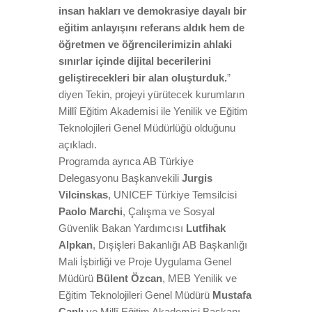
insan hakları ve demokrasiye dayalı bir
eğitim anlayışını referans aldık hem de
öğretmen ve öğrencilerimizin ahlaki
sınırlar içinde dijital becerilerini
geliştirecekleri bir alan oluşturduk.
”
diyen Tekin, projeyi yürütecek kurumların
Millî Eğitim Akademisi ile Yenilik ve Eğitim
Teknolojileri Genel Müdürlüğü olduğunu
açıkladı.
Programda ayrıca AB Türkiye
Delegasyonu Başkanvekili
Jurgis
Vilcinskas
, UNICEF Türkiye Temsilcisi
Paolo Marchi
, Çalışma ve Sosyal
Güvenlik Bakan Yardımcısı
Lutfihak
Alpkan
, Dışişleri Bakanlığı AB Başkanlığı
Mali İşbirliği ve Proje Uygulama Genel
Müdürü
Bülent Özcan
, MEB Yenilik ve
Eğitim Teknolojileri Genel Müdürü
Mustafa
Canlı
ve Millî Eğitim Akademisi Başkanı