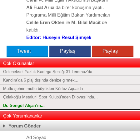
Ali Fuat Arıcı
da birer konuşma yaptı.
Programa Millî Eğitim Bakan Yardımcıları
Celile Eren Ökten
ile
M. Bilal Macit
de
katıldı.
Editör: Hüseyin Resul Şimşek
Tweet
Paylaş
Paylaş
Çok Okunanlar
Geleneksel Yazlık Kadırga Şenliği 31 Temmuz'da...
Kandıra’da 6 plaj dışında denize girmek...
Mutlu şehrin mutlu büyükleri Körfez Aqua’da
Çolakoğlu Metalurji Spor Kulübü’nden Dilovası’nda...
Dr. Songül Alşan’ın...
Çok Yorumlananlar
Yorum Gönder
Ad Soyad