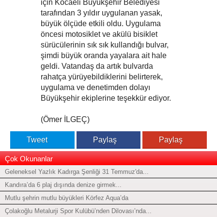
için Kocaeli Büyükşehir Belediyesi
tarafından 3 yıldır uygulanan yasak,
büyük ölçüde etkili oldu. Uygulama
öncesi motosiklet ve akülü bisiklet
sürücülerinin sık sık kullandığı bulvar,
şimdi büyük oranda yayalara ait hale
geldi. Vatandaş da artık bulvarda
rahatça yürüyebildiklerini belirterek,
uygulama ve denetimden dolayı
Büyükşehir ekiplerine teşekkür ediyor.
(Ömer İLGEÇ)
Tweet
Paylaş
Paylaş
Çok Okunanlar
Geleneksel Yazlık Kadırga Şenliği 31 Temmuz'da...
Kandıra’da 6 plaj dışında denize girmek...
Mutlu şehrin mutlu büyükleri Körfez Aqua’da
Çolakoğlu Metalurji Spor Kulübü’nden Dilovası’nda...