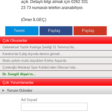
açık. Detaylı bilgi almak için 0262 331
23 73 numaralı telefon aranabiliyor.
(Ömer İLGEÇ)
Tweet
Paylaş
Paylaş
Çok Okunanlar
Geleneksel Yazlık Kadırga Şenliği 31 Temmuz'da...
Kandıra’da 6 plaj dışında denize girmek...
Mutlu şehrin mutlu büyükleri Körfez Aqua’da
Çolakoğlu Metalurji Spor Kulübü’nden Dilovası’nda...
Dr. Songül Alşan’ın...
Çok Yorumlananlar
Yorum Gönder
Ad Soyad