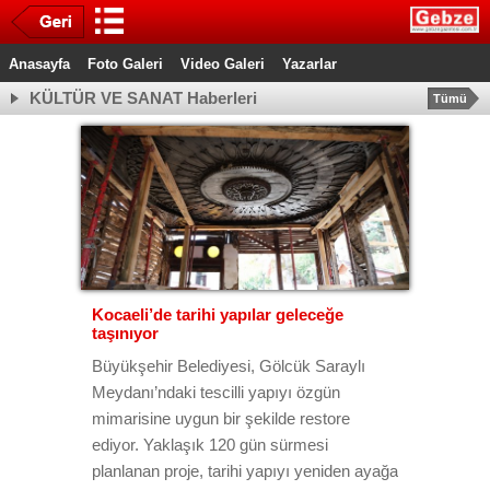
Anasayfa
Foto Galeri
Video Galeri
Yazarlar
KÜLTÜR VE SANAT Haberleri
Tümü
Kocaeli’de tarihi yapılar geleceğe
taşınıyor
Büyükşehir Belediyesi, Gölcük Saraylı
Meydanı’ndaki tescilli yapıyı özgün
mimarisine uygun bir şekilde restore
ediyor. Yaklaşık 120 gün sürmesi
planlanan proje, tarihi yapıyı yeniden ayağa