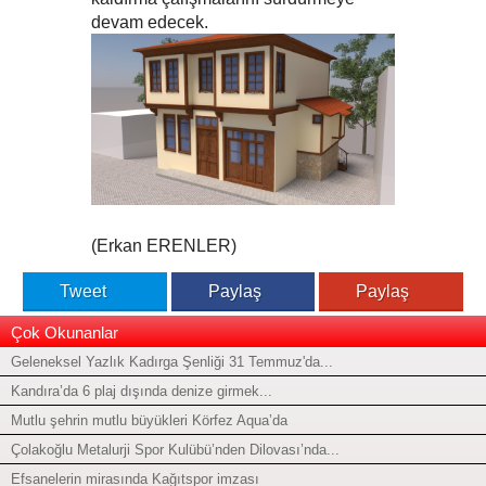
devam edecek.
(Erkan ERENLER)
Tweet
Paylaş
Paylaş
Çok Okunanlar
Geleneksel Yazlık Kadırga Şenliği 31 Temmuz'da...
Kandıra’da 6 plaj dışında denize girmek...
Mutlu şehrin mutlu büyükleri Körfez Aqua’da
Çolakoğlu Metalurji Spor Kulübü’nden Dilovası’nda...
Efsanelerin mirasında Kağıtspor imzası