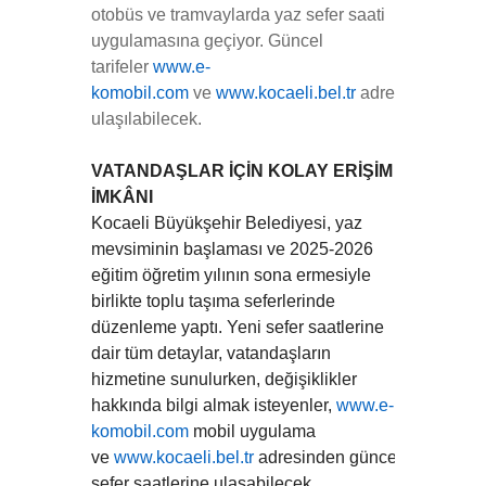
otobüs ve tramvaylarda yaz sefer saati
uygulamasına geçiyor. Güncel
tarifeler
www.e-
komobil.com
ve
www.kocaeli.bel.tr
adreslerinden
ulaşılabilecek.
VATANDAŞLAR İÇİN KOLAY ERİŞİM
İMKÂNI
Kocaeli Büyükşehir Belediyesi, yaz
mevsiminin başlaması ve 2025-2026
eğitim öğretim yılının sona ermesiyle
birlikte toplu taşıma seferlerinde
düzenleme yaptı. Yeni sefer saatlerine
dair tüm detaylar, vatandaşların
hizmetine sunulurken, değişiklikler
hakkında bilgi almak isteyenler,
www
.e-
komobil.com
mobil uygulama
ve
www.kocaeli.bel.tr
adresinden
güncel
sefer saatlerine ulaşabilecek.