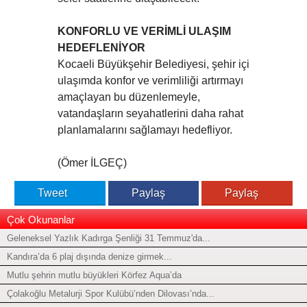
KONFORLU VE VERİMLİ ULAŞIM
HEDEFLENİYOR
Kocaeli Büyükşehir Belediyesi, şehir içi
ulaşımda konfor ve verimliliği artırmayı
amaçlayan bu düzenlemeyle,
vatandaşların seyahatlerini daha rahat
planlamalarını sağlamayı hedefliyor.
(Ömer İLGEÇ)
Tweet
Paylaş
Paylaş
Çok Okunanlar
Geleneksel Yazlık Kadırga Şenliği 31 Temmuz'da...
Kandıra’da 6 plaj dışında denize girmek...
Mutlu şehrin mutlu büyükleri Körfez Aqua’da
Çolakoğlu Metalurji Spor Kulübü’nden Dilovası’nda...