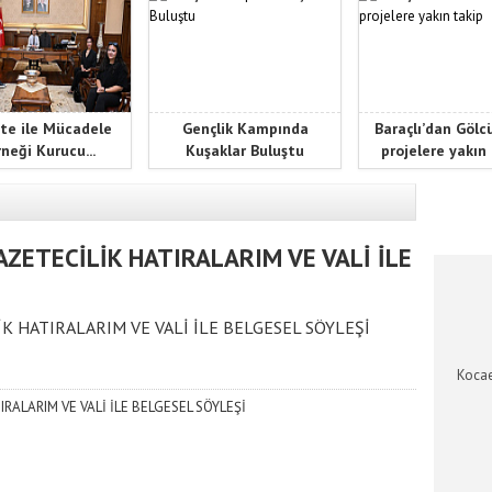
te ile Mücadele
Gençlik Kampında
Baraçlı’dan Gölc
neği Kurucu...
Kuşaklar Buluştu
projelere yakın
KOCAEL
AZETECİLİK HATIRALARIM VE VALİ İLE
İK HATIRALARIM VE VALİ İLE BELGESEL SÖYLEŞİ
Kocae