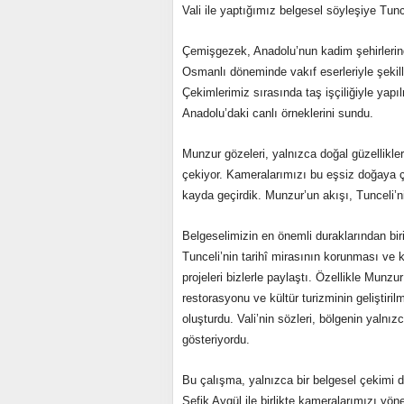
Vali ile yaptığımız belgesel söyleşiye Tunc
Çemişgezek, Anadolu’nun kadim şehirlerinde
Osmanlı döneminde vakıf eserleriyle şekill
Çekimlerimiz sırasında taş işçiliğiyle yap
Anadolu’daki canlı örneklerini sundu.
Munzur gözeleri, yalnızca doğal güzellikler
çekiyor. Kameralarımızı bu eşsiz doğaya çe
kayda geçirdik. Munzur’un akışı, Tunceli’nin
Belgeselimizin en önemli duraklarından biri
Tunceli’nin tarihî mirasının korunması ve kü
projeleri bizlerle paylaştı. Özellikle Munz
restorasyonu ve kültür turizminin geliştiri
oluşturdu. Vali’nin sözleri, bölgenin yalnı
gösteriyordu.
Bu çalışma, yalnızca bir belgesel çekimi d
Şefik Aygül ile birlikte kameralarımızı yönel