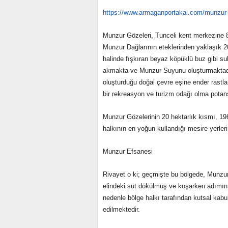
https://www.armaganportakal.
com/munzur-e
Munzur Gözeleri, Tunceli kent merkezine 8
Munzur Dağlarının eteklerinden yaklaşık 20
halinde fışkıran beyaz köpüklü buz gibi su
akmakta ve Munzur Suyunu oluşturmaktadır
oluşturduğu doğal çevre eşine ender rastlan
bir rekreasyon ve turizm odağı olma potans
Munzur Gözelerinin 20 hektarlık kısmı, 196
halkının en yoğun kullandığı mesire yerlerin
Munzur Efsanesi
Rivayet o ki; geçmişte bu bölgede, Munzu
elindeki süt dökülmüş ve koşarken adımını
nedenle bölge halkı tarafından kutsal kabu
edilmektedir.