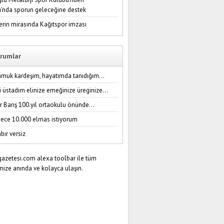
ı’nda sporun geleceğine destek
erin mirasında Kağıtspor imzası
rumlar
amuk kardeşim, hayatımda tanıdığım...
i üstadım elinize emeğinize üreginize...
r Barış 100.yıl ortaokulu önünde...
ece 10.000 elmas istiyorum
bır versiz