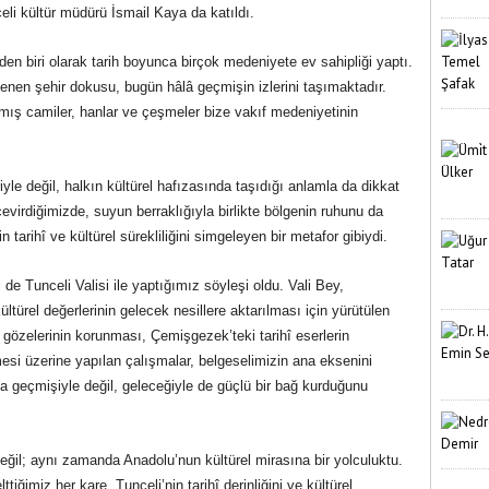
eli kültür müdürü İsmail Kaya da katıldı.
n biri olarak tarih boyunca birçok medeniyete ev sahipliği yaptı.
enen şehir dokusu, bugün hâlâ geçmişin izlerini taşımaktadır.
ılmış camiler, hanlar ve çeşmeler bize vakıf medeniyetinin
iyle değil, halkın kültürel hafızasında taşıdığı anlamla da dikkat
virdiğimizde, suyun berraklığıyla birlikte bölgenin ruhunu da
 tarihî ve kültürel sürekliliğini simgeleyen bir metafor gibiydi.
 de Tunceli Valisi ile yaptığımız söyleşi oldu. Vali Bey,
ltürel değerlerinin gelecek nesillere aktarılması için yürütülen
ur gözelerinin korunması, Çemişgezek’teki tarihî eserlerin
lmesi üzerine yapılan çalışmalar, belgeselimizin ana eksenini
zca geçmişiyle değil, geleceğiyle de güçlü bir bağ kurduğunu
eğil; aynı zamanda Anadolu’nun kültürel mirasına bir yolculuktu.
ttiğimiz her kare, Tunceli’nin tarihî derinliğini ve kültürel