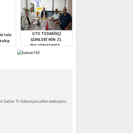
GTO TEDARİKÇİ
ük’teki
GÜNLERİ'NİN 21.
 takip
BULUŞMASINDA...
İ GEBZE TV
li Gebze Tv Yükleniyor.Lütfen bekleyiniz.