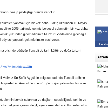
ralarını yazıp paylaştığı oranda var olur.
l çekimleri yapmak için bir kez daha Elazığ üzerinden 15 Mayıs
unceli’ye 2005 tarihinde gelmiş belgesel çekmiştim bir kez daha
güvenlik yüzünden gidemediğimiz Munzur Gözdelerine gideceğiz
el söyleşi yaparak çekimlerimize başlıyoruz.
Faceb
ma ofisinde görüşüp Tunceli de tarih kültür ve doğa turizmi
Yazarl
Ebft/?mibextid=
wwXIfr
 Valimiz Sn Şefik Aygül ile belgesel tadında Tunceli tarihine
 bilgilerle bizi Anadolu’nun en özgün coğrafyalarından biri olan
dü.
elerinin berrak sularında ve dağların sessizliğinde tarihin ve
ca bir belgesel çekimi değil, aynı zamanda bir kültür seferi oldu.