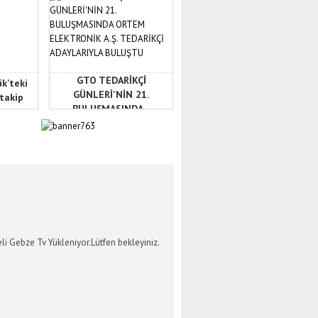
GTO TEDARİKÇİ
ük’teki
GÜNLERİ'NİN 21.
 takip
BULUŞMASINDA...
İ GEBZE TV
li Gebze Tv Yükleniyor.Lütfen bekleyiniz.