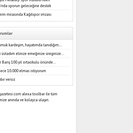
ı’nda sporun geleceğine destek
erin mirasında Kağıtspor imzası
rumlar
amuk kardeşim, hayatımda tanıdığım...
i üstadım elinize emeğinize üreginize...
r Barış 100.yıl ortaokulu önünde...
ece 10.000 elmas istiyorum
bır versiz