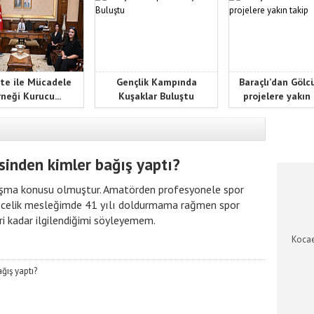
te ile Mücadele
Gençlik Kampında
Baraçlı’dan Gölc
neği Kurucu...
Kuşaklar Buluştu
projelere yakın
KOCAEL
esinden kimler bağış yaptı?
rtışma konusu olmuştur. Amatörden profesyonele spor
tecelik mesleğimde 41 yılı doldurmama rağmen spor
eri kadar ilgilendiğimi söyleyemem.
Kocae