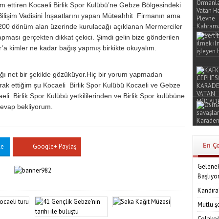
am ettiren Kocaeli Birlik Spor Kulübü’ne Gebze Bölgesindeki
ilişim Vadisini İnşaatlarını yapan Müteahhit Firmanın ama
1200 dönüm alan üzerinde kurulacağı açıklanan Mermerciler
apması gerçekten dikkat çekici. Şimdi gelin bize gönderilen
por’a kimler ne kadar bağış yapmış birkikte okuyalım.
ığı net bir şekilde gözüküyor.Hiç bir yorum yapmadan
erak ettiğim şu Kocaeli Birlik Spor Kulübü Kocaeli ve Gebze
i Birlik Spor Kulübü yetkililerinden ve Birlik Spor kulübüne
evap bekliyorum.
En Ç
le
Google+ Paylaş
Gelenek
Başlıyo
Kandıra
Mutlu ş
Çolakoğ