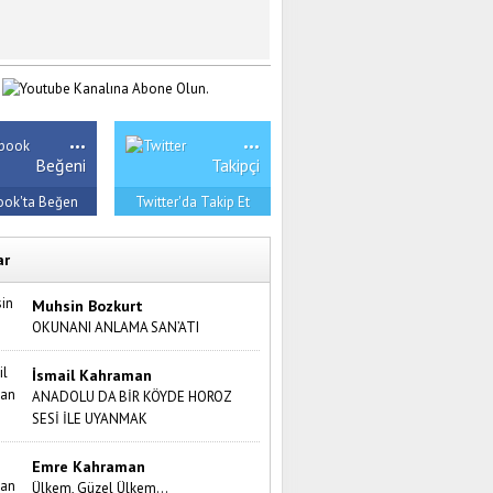
...
...
Beğeni
Takipçi
ook'ta Beğen
Twitter'da Takip Et
ar
Muhsin Bozkurt
OKUNANI ANLAMA SAN’ATI
İsmail Kahraman
ANADOLU DA BİR KÖYDE HOROZ
SESİ İLE UYANMAK
Emre Kahraman
Ülkem, Güzel Ülkem…