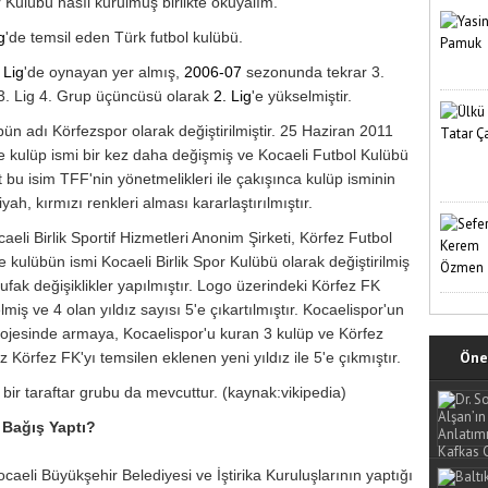
 Kulübü nasıl kurulmuş birlikte okuyalım.
g
'de temsil eden Türk futbol kulübü.
 Lig
'de oynayan yer almış,
2006-07
sezonunda tekrar 3.
3. Lig 4. Grup üçüncüsü olarak
2. Lig
'e yükselmiştir.
ün adı Körfezspor olarak değiştirilmiştir. 25 Haziran 2011
se kulüp ismi bir kez daha değişmiş ve Kocaeli Futbol Kulübü
bu isim TFF'nin yönetmelikleri ile çakışınca kulüp isminin
ah, kırmızı renkleri alması kararlaştırılmıştır.
li Birlik Sportif Hizmetleri Anonim Şirketi, Körfez Futbol
e kulübün ismi Kocaeli Birlik Spor Kulübü olarak değiştirilmiş
ufak değişiklikler yapılmıştır. Logo üzerindeki Körfez FK
lmiş ve 4 olan yıldız sayısı 5'e çıkartılmıştır. Kocaelispor'un
projesinde armaya, Kocaelispor'u kuran 3 kulüp ve Körfez
Öne 
 Körfez FK'yı temsilen eklenen yeni yıldız ile 5'e çıkmıştır.
ir taraftar grubu da mevcuttur. (kaynak:vikipedia)
 Bağış Yaptı?
ocaeli Büyükşehir Belediyesi ve İştirika Kuruluşlarının yaptığı