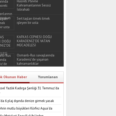
Hasreti: Plevne
Kahramanlarının Sessiz
İstirahati
Sert taşları ilmek ilmek
işleyen bir usta
KAFKAS CEPHESİ: DOĞU
KARADENİZ'DE VATAN
MÜCADELESİ
Osmanlı-Rus savaşlarında
Karadeniz’de yaşanan
kahramanlıklar
ok Okunan Haber
Yorumlanan
sel Yazlık Kadırga Şenliği 31 Temmuz'da
r
’da 6 plaj dışında denize girmek yasak
ehrin mutlu büyükleri Körfez Aqua’da
lu Metalurji Spor Kulübü’nden