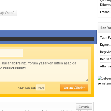
Dilovas
Efsanel
ağış Yaptı?
Son Yo
Yasin P
Kıymetl
Beşevle
Ben sad
Allah sa
Yorum Gönder
Kalan Karakter:
Cevapla