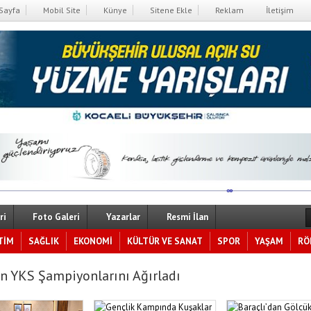
Sayfa
Mobil Site
Künye
Sitene Ekle
Reklam
İletişim
ri
Foto Galeri
Yazarlar
Resmi İlan
TİM
SAĞLIK
EKONOMİ
KÜLTÜR VE SANAT
SPOR
YAŞAM
RÖ
n YKS Şampiyonlarını Ağırladı