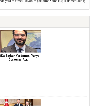
ende yardım etmek istiyorum çok olmaz ama küçük bir meblada iş
İKA Başkan Yardımcısı Yahya
Coşkun'un Acı...