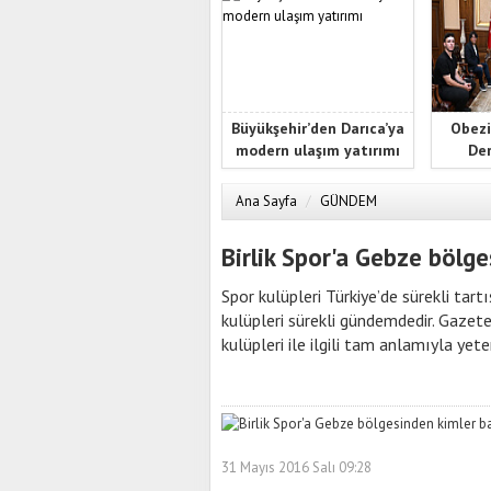
Büyükşehir’den Darıca’ya
Obezi
modern ulaşım yatırımı
Der
Ana Sayfa
/
GÜNDEM
Birlik Spor'a Gebze bölg
Spor kulüpleri Türkiye’de sürekli ta
kulüpleri sürekli gündemdedir. Gaze
kulüpleri ile ilgili tam anlamıyla yet
31 Mayıs 2016 Salı 09:28