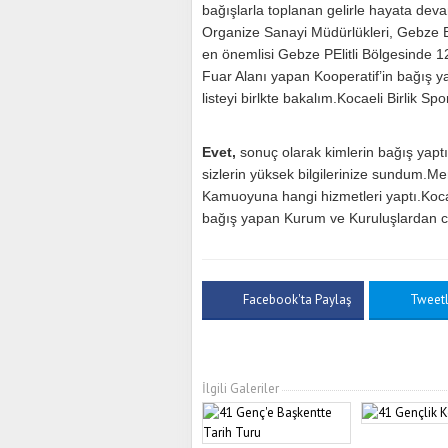
bağışlarla toplanan gelirle hayata dev
Organize Sanayi Müdürlükleri, Gebze B
en önemlisi Gebze PElitli Bölgesinde 
Fuar Alanı yapan Kooperatif’in bağış y
listeyi birlkte bakalım.Kocaeli Birlik S
Evet,
sonuç olarak kimlerin bağış yapt
sizlerin yüksek bilgilerinize sundum.M
Kamuoyuna hangi hizmetleri yaptı.Kocael
bağış yapan Kurum ve Kuruluşlardan c
Facebook'ta Paylaş
Tweet
İlgili Galeriler