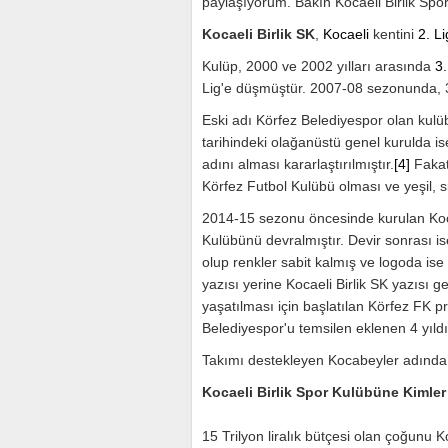
paylaşıyorum. Bakın Kocaeli Birlik Spor
Kocaeli Birlik SK
,
Kocaeli
kentini
2. Li
Kulüp, 2000 ve 2002 yılları arasında
3.
Lig'e düşmüştür. 2007-08 sezonunda, 
Eski adı Körfez Belediyespor olan kulüb
tarihindeki olağanüstü genel kurulda i
adını alması kararlaştırılmıştır.
[4]
Fakat 
Körfez Futbol Kulübü olması ve yeşil, siy
2014-15 sezonu öncesinde kurulan Kocae
Kulübünü devralmıştır. Devir sonrası is
olup renkler sabit kalmış ve logoda ise 
yazısı yerine Kocaeli Birlik SK yazısı ge
yaşatılması için başlatılan Körfez FK 
Belediyespor'u temsilen eklenen 4 yıldız
Takımı destekleyen Kocabeyler adında b
Kocaeli Birlik Spor Kulübüne Kimler
15 Trilyon liralık bütçesi olan çoğunu K