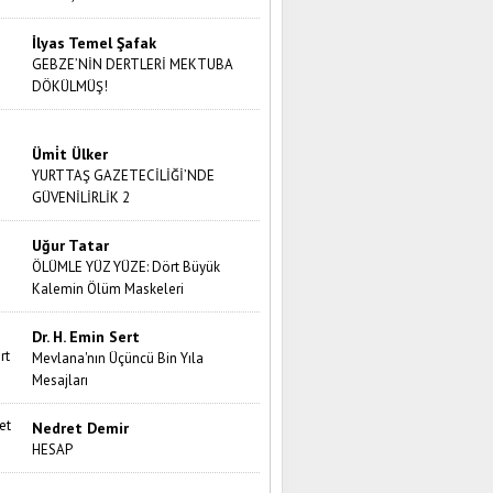
İlyas Temel Şafak
GEBZE’NİN DERTLERİ MEKTUBA
DÖKÜLMÜŞ!
Ümi̇t Ülker
YURTTAŞ GAZETECİLİĞİ’NDE
GÜVENİLİRLİK 2
Uğur Tatar
ÖLÜMLE YÜZ YÜZE: Dört Büyük
Kalemin Ölüm Maskeleri
Dr. H. Emin Sert
Mevlana'nın Üçüncü Bin Yıla
Mesajları
Nedret Demir
HESAP