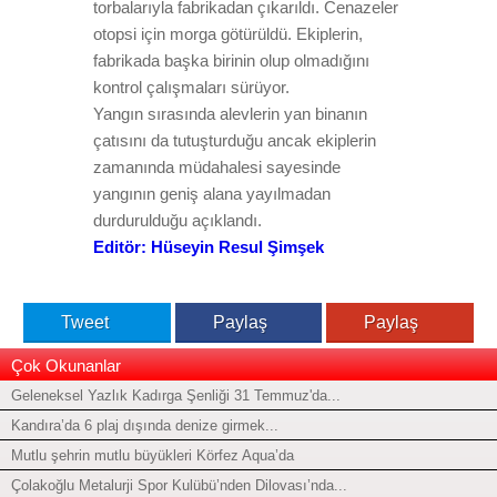
torbalarıyla fabrikadan çıkarıldı. Cenazeler
otopsi için morga götürüldü. Ekiplerin,
fabrikada başka birinin olup olmadığını
kontrol çalışmaları sürüyor.
Yangın sırasında alevlerin yan binanın
çatısını da tutuşturduğu ancak ekiplerin
zamanında müdahalesi sayesinde
yangının geniş alana yayılmadan
durdurulduğu açıklandı.
Editör: Hüseyin Resul Şimşek
Tweet
Paylaş
Paylaş
Çok Okunanlar
Geleneksel Yazlık Kadırga Şenliği 31 Temmuz'da...
Kandıra’da 6 plaj dışında denize girmek...
Mutlu şehrin mutlu büyükleri Körfez Aqua’da
Çolakoğlu Metalurji Spor Kulübü’nden Dilovası’nda...