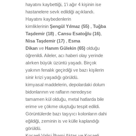
hayatını kaybettiği, 1’i ağır 4 kişinin ise
hastanelere sevk edildiği açıklandı.
Hayatını kaybedenlerin
kimliklerinin
Şengül Yılmaz (55)
,
Tuğba
Taşdemir (18)
,
Cansu Esatoğlu (16)
,
Nisa Taşdemir (17)
,
Esma
Dikan
ve
Hanım Gülekin (65)
olduğu
öğrenildi. Aileler, acı haberi olay yerinde
alırken büyük üzüntü yaşadı. Birçok
yakının fenalık geçirdiği ve bazı kişilerin
sinir krizi yaşadığı görüldü.
kimyasal maddelerin, depolardaki dolum
bidonlarının ve rafların neredeyse
tamamen kül olduğu, metal hatlarda bile
erime ve çökme oluştuğu tespit edildi.
Görüntülerde bazı taşıyıcı kolonların dahi
eğildiği, zeminin is ve külle kaplandığı
görüldü.
Kocaeli Valisi İlhami Aktaş ve Kocaeli