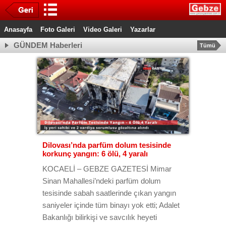
Anasayfa
Foto Galeri
Video Galeri
Yazarlar
GÜNDEM Haberleri
Tümü
Dilovası’nda parfüm dolum tesisinde
korkunç yangın: 6 ölü, 4 yaralı
KOCAELİ – GEBZE GAZETESİ Mimar
Sinan Mahallesi’ndeki parfüm dolum
tesisinde sabah saatlerinde çıkan yangın
saniyeler içinde tüm binayı yok etti; Adalet
Bakanlığı bilirkişi ve savcılık heyeti