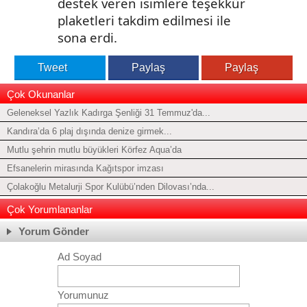
destek veren isimlere teşekkür
plaketleri takdim edilmesi ile
sona erdi.
Tweet
Paylaş
Paylaş
Çok Okunanlar
Geleneksel Yazlık Kadırga Şenliği 31 Temmuz'da...
Kandıra’da 6 plaj dışında denize girmek...
Mutlu şehrin mutlu büyükleri Körfez Aqua’da
Efsanelerin mirasında Kağıtspor imzası
Çolakoğlu Metalurji Spor Kulübü’nden Dilovası’nda...
Çok Yorumlananlar
Yorum Gönder
Ad Soyad
Yorumunuz