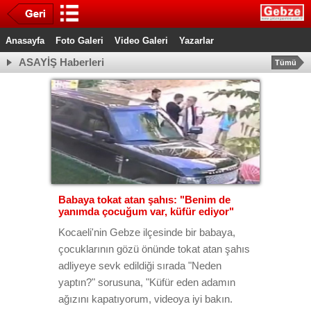
Anasayfa
Foto Galeri
Video Galeri
Yazarlar
ASAYİŞ Haberleri
Tümü
Babaya tokat atan şahıs: "Benim de
yanımda çocuğum var, küfür ediyor"
Kocaeli'nin Gebze ilçesinde bir babaya,
çocuklarının gözü önünde tokat atan şahıs
adliyeye sevk edildiği sırada "Neden
yaptın?" sorusuna, "Küfür eden adamın
ağızını kapatıyorum, videoya iyi bakın.