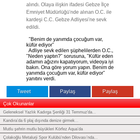
alındı. Olaya ilişkin ifadesi Gebze İlçe
Emniyet Müdürlüğü'nde alınan O.C. ile
kardeşi C.C. Gebze Adliyesi'ne sevk
edildi.
"Benim de yanımda çocuğum var,
küfür ediyor"
Adliye sevk edilen şüphelilerden O.C.,
"Neden yaptın?" sorusuna, "Küfür eden
adamın ağızını kapatıyorum, videoya iyi
bakın. Ona göre yorum yapın. Benim de
yanımda çocuğum var, küfür ediyor"
yanıtını verdi.
Tweet
Paylaş
Paylaş
Çok Okunanlar
Geleneksel Yazlık Kadırga Şenliği 31 Temmuz'da...
Kandıra’da 6 plaj dışında denize girmek...
Mutlu şehrin mutlu büyükleri Körfez Aqua’da
Çolakoğlu Metalurji Spor Kulübü’nden Dilovası’nda...