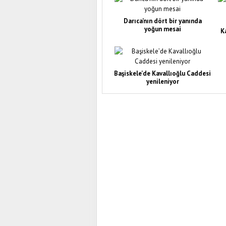
Darıca’nın dört bir yanında
yoğun mesai
K
Başiskele’de Kavallıoğlu Caddesi
yenileniyor