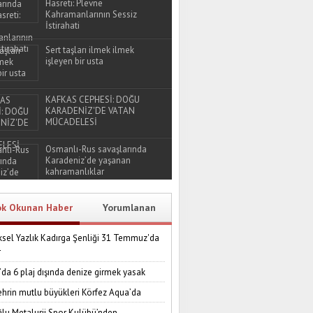
Hasreti: Plevne
Kahramanlarının Sessiz
İstirahati
Sert taşları ilmek ilmek
işleyen bir usta
KAFKAS CEPHESİ: DOĞU
KARADENİZ'DE VATAN
MÜCADELESİ
Osmanlı-Rus savaşlarında
Karadeniz’de yaşanan
kahramanlıklar
ok Okunan Haber
Yorumlanan
sel Yazlık Kadırga Şenliği 31 Temmuz'da
r
’da 6 plaj dışında denize girmek yasak
ehrin mutlu büyükleri Körfez Aqua’da
lu Metalurji Spor Kulübü’nden