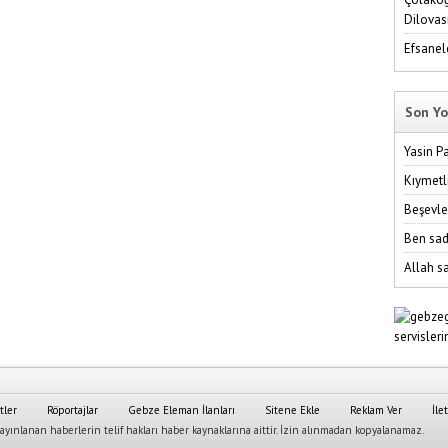
Dilovas
Efsanel
Son Yo
Yasin P
Kıymetl
Beşevle
Ben sad
Allah sa
tler
Röportajlar
Gebze Eleman İlanları
Sitene Ekle
Reklam Ver
İle
yınlanan haberlerin telif hakları haber kaynaklarına aittir. İzin alınmadan kopyalanamaz.