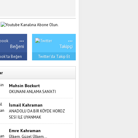
...
...
Beğeni
Takipçi
ook'ta Beğen
Twitter'da Takip Et
ar
Muhsin Bozkurt
OKUNANI ANLAMA SAN’ATI
İsmail Kahraman
ANADOLU DA BİR KÖYDE HOROZ
SESİ İLE UYANMAK
Emre Kahraman
Ülkem, Güzel Ülkem…