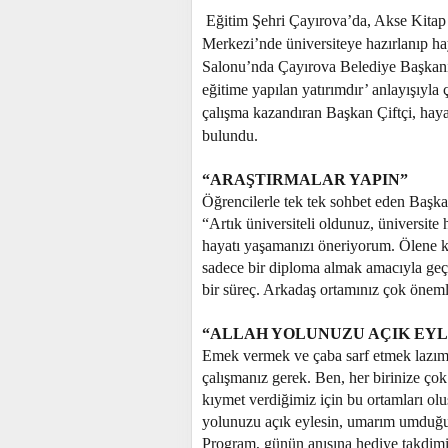
Eğitim Şehri Çayırova’da, Akse Kitap
Merkezi’nde üniversiteye hazırlanıp ha
Salonu’nda Çayırova Belediye Başkanı B
eğitime yapılan yatırımdır’ anlayışıyl
çalışma kazandıran Başkan Çiftçi, hayal
bulundu.
“ARAŞTIRMALAR YAPIN”
Öğrencilerle tek tek sohbet eden Başkan
“Artık üniversiteli oldunuz, üniversite 
hayatı yaşamanızı öneriyorum. Ölene k
sadece bir diploma almak amacıyla geç
bir süreç. Arkadaş ortamınız çok öneml
“ALLAH YOLUNUZU AÇIK EYL
Emek vermek ve çaba sarf etmek lazım. 
çalışmanız gerek. Ben, her birinize çok
kıymet verdiğimiz için bu ortamları ol
yolunuzu açık eylesin, umarım umduğunu
Program, günün anısına hediye takdimi v