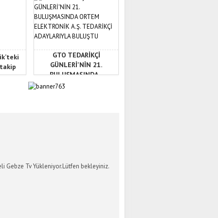
GTO TEDARİKÇİ
ük’teki
GÜNLERİ'NİN 21.
 takip
BULUŞMASINDA...
İ GEBZE TV
li Gebze Tv Yükleniyor.Lütfen bekleyiniz.