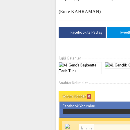
(Emre KAHRAMAN)
Facebook'ta Paylaş
Tweet
İlgili Galeriler
Anahtar Kelimeler
Yorum Gönder
0
Facebook Yorumları
İsminiz