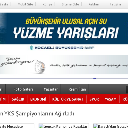
Sayfa
Mobil Site
Künye
Sitene Ekle
Reklam
İletişim
ri
Foto Galeri
Yazarlar
Resmi İlan
TİM
SAĞLIK
EKONOMİ
KÜLTÜR VE SANAT
SPOR
YAŞAM
RÖ
n YKS Şampiyonlarını Ağırladı