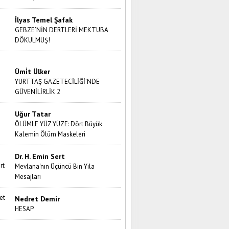
İlyas Temel Şafak
GEBZE’NİN DERTLERİ MEKTUBA
DÖKÜLMÜŞ!
Ümi̇t Ülker
YURTTAŞ GAZETECİLİĞİ’NDE
GÜVENİLİRLİK 2
Uğur Tatar
ÖLÜMLE YÜZ YÜZE: Dört Büyük
Kalemin Ölüm Maskeleri
Dr. H. Emin Sert
Mevlana'nın Üçüncü Bin Yıla
Mesajları
Nedret Demir
HESAP