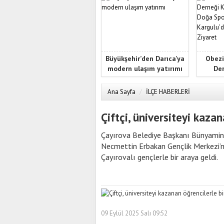
Büyükşehir’den Darıca’ya
Obezi
modern ulaşım yatırımı
Der
Ana Sayfa
/
İLÇE HABERLERİ
Çiftçi, üniversiteyi kazan
Çayırova Belediye Başkanı Bünyamin Ç
Necmettin Erbakan Gençlik Merkezi’nd
Çayırovalı gençlerle bir araya geldi.
09 Eylül 2025 Salı 09:52