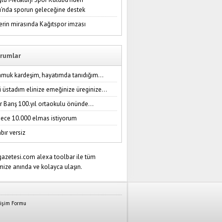
ı’nda sporun geleceğine destek
erin mirasında Kağıtspor imzası
rumlar
amuk kardeşim, hayatımda tanıdığım...
i üstadım elinize emeğinize üreginize...
r Barış 100.yıl ortaokulu önünde...
ece 10.000 elmas istiyorum
bır versiz
tişim Formu