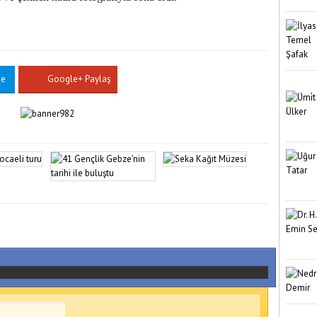
le
Google+ Paylaş