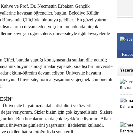
 Kahve ve Prof. Dr. Necmettin Erbakan Gençlik
yallerine kavuşan öğrenciler, bugün, Belediye Kültür
ünyamin Çiftçi’yle bir araya geldiler. ‘En güzel yatırım,
a çalışmalarına devam eden ve şehre bu noktada birçok
lerine kavuşan öğrencilere, üniversiteyle ilgili tavsiyelerde
Faceb
 Çiftçi, burada yaptığı konuşmasında şunları dile getirdi;
hayatınız boyunca araştırmalar yaparak, sıradışı bir üniversite
Yazarl
adar eğitim-öğretim devam ediyor. Üniversite hayatını
irmeyin. Üniversite, normal yaşamınıza geçmek için önemli
i.
ESİN”
Üniversite hayatınızda daha disiplinli ve özverili
 değer veriyorum. Sizler bizim için çok kıymetlisiniz. Sizlere
uşturduk. Ben hocalarımıza da çok teşekkür ediyorum. Allah
z üniversite günlerini yaşarsınız” ifadelerini kullandı.
e çekilen hatıra fotoğrafıyla sona erdi.