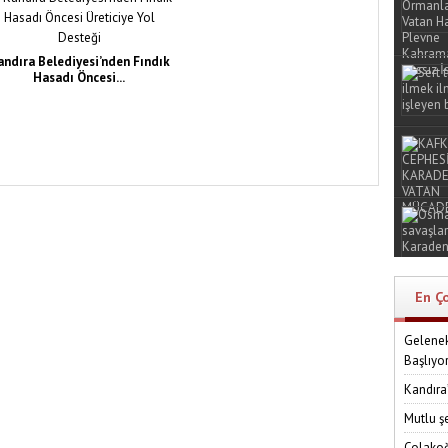
andıra Belediyesi’nden Fındık
Hasadı Öncesi...
En Ç
Gelenek
Başlıyo
Kandıra
Mutlu ş
Çolakoğ