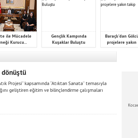
te ile Mücadele
Gençlik Kampında
Baraçlı’dan Gölc
neği Kurucu...
Kuşaklar Buluştu
projelere yakın
KOCAEL
a dönüştü
r Atık Projesi” kapsamında “Atıktan Sanata” temasıyla
lığını geliştiren eğitim ve bilinçlendirme çalışmaları
Kocae