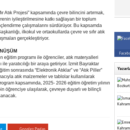
ır Atık Projesi” kapsamında çevre bilincini artırmak,
vrenin iyileştirilmesine katkı sağlayan bir toplum
inçlendirme çalışmalarını sürdürüyor. Bu kapsamda
kanlığı, ilkokul ve ortaokullarda çevre ve sıfır atık
şmaları gerçekleştiriyor.
ÖNÜŞÜM
Faceb
 eğitim programı ile öğrenciler, atık materyalleri
ile yaratıcılığı bir araya getiriyor. İzmit Bayraktar
Yazarl
itim sonrasında “Elektronik Atıklar” ve “Atık Piller”
acıyla atık malzemeler ve tablolar kullanılarak
 Program kapsamında, 2025- 2026 eğitim öğretim yılının
 öğrenciye ulaşılarak, çevreye duyarlı ve bilinçli
ğlanacak.
le
Google+ Paylaş