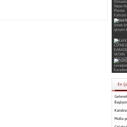
En Ç
Gelenek
Başlıyo
Kandıra
Mutlu ş
Çolakoğ