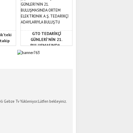
GTO TEDARİKÇİ
ük’teki
GÜNLERİ'NİN 21.
 takip
BULUŞMASINDA...
İ GEBZE TV
li Gebze Tv Yükleniyor.Lütfen bekleyiniz.