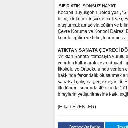
SIFIR ATIK, SONSUZ HAYAT
Kocaeli Büyükşehir Belediyesi, “Sıf
bilinçli tüketimi teşvik etmek ve çe
oluşturmak amacıyla eğitim ve bil
Çevre Koruma ve Kontrol Dairesi Baş
konulu eğitim ve bilinçlendirme çalı
ATIKTAN SANATA ÇEVRECİ D
“Atıktan Sanata” temasıyla yürütülen
yeniden kullanarak çevre duyarlılığı 
İlkokulu ve Ortaokulu’nda verilen eğ
hakkında farkındalık oluşturmak am
sanatsal çalışma gerçekleştirildi.
ilk dönemi sonunda 40 okulda 17 bin
bireylerin yetiştirilmesine katkı sa
(Erkan ERENLER)
Facebook'ta Paylaş
Tweet