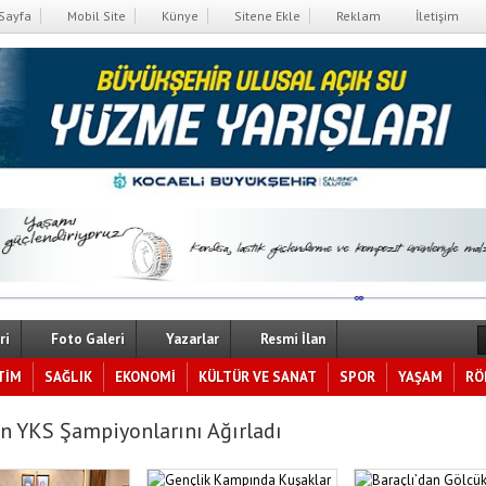
Sayfa
Mobil Site
Künye
Sitene Ekle
Reklam
İletişim
ri
Foto Galeri
Yazarlar
Resmi İlan
TİM
SAĞLIK
EKONOMİ
KÜLTÜR VE SANAT
SPOR
YAŞAM
RÖ
n YKS Şampiyonlarını Ağırladı