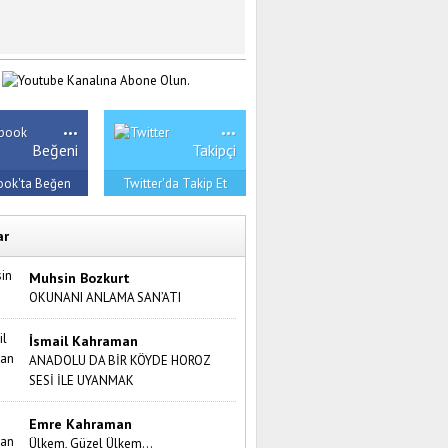
...
...
Beğeni
Takipçi
ook'ta Beğen
Twitter'da Takip Et
ar
Muhsin Bozkurt
OKUNANI ANLAMA SAN’ATI
İsmail Kahraman
ANADOLU DA BİR KÖYDE HOROZ
SESİ İLE UYANMAK
Emre Kahraman
Ülkem, Güzel Ülkem…