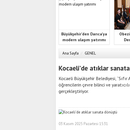
Büyükşehir’den Darıca’ya
Obezi
modern ulaşım yatırımı
Der
Ana Sayfa
/
GENEL
Kocaeli’de atıklar sanat
Kocaeli Büyükşehir Belediyesi, “Sıfı
öğrencilerin çevre bilinci ve yaratıcı
gerçekleştiriyor.
03 Kasım 2025 Pazartesi 15:31