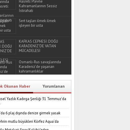
Hasreti: Plevne
Kahramanlarının Sessiz
İstirahati
Sert taşları ilmek ilmek
işleyen bir usta
KAFKAS CEPHESİ: DOĞU
KARADENİZ'DE VATAN
MÜCADELESİ
Osmanlı-Rus savaşlarında
Karadeniz’de yaşanan
kahramanlıklar
ok Okunan Haber
Yorumlanan
sel Yazlık Kadırga Şenliği 31 Temmuz'da
r
’da 6 plaj dışında denize girmek yasak
ehrin mutlu büyükleri Körfez Aqua’da
lu Metalurji Spor Kulübü’nden