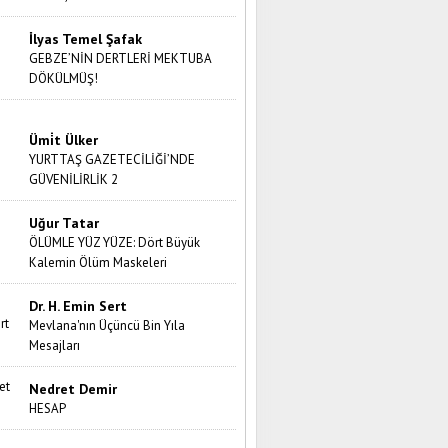
İlyas Temel Şafak
GEBZE’NİN DERTLERİ MEKTUBA
DÖKÜLMÜŞ!
Ümi̇t Ülker
YURTTAŞ GAZETECİLİĞİ’NDE
GÜVENİLİRLİK 2
Uğur Tatar
ÖLÜMLE YÜZ YÜZE: Dört Büyük
Kalemin Ölüm Maskeleri
Dr. H. Emin Sert
Mevlana'nın Üçüncü Bin Yıla
Mesajları
Nedret Demir
HESAP