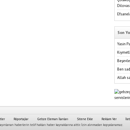
Dilovas
Efsanel
Son Yo
Yasin P
Kıymetl
Beşevle
Ben sad
Allah sa
tler
Röportajlar
Gebze Eleman İlanları
Sitene Ekle
Reklam Ver
İle
yınlanan haberlerin telif hakları haber kaynaklarına aittir. İzin alınmadan kopyalanamaz.