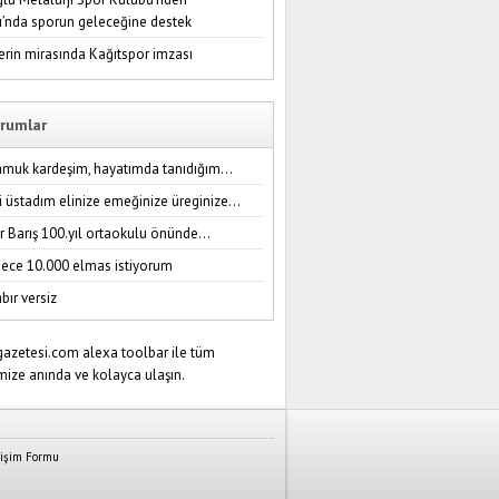
ı’nda sporun geleceğine destek
erin mirasında Kağıtspor imzası
rumlar
amuk kardeşim, hayatımda tanıdığım...
i üstadım elinize emeğinize üreginize...
r Barış 100.yıl ortaokulu önünde...
ece 10.000 elmas istiyorum
bır versiz
tişim Formu