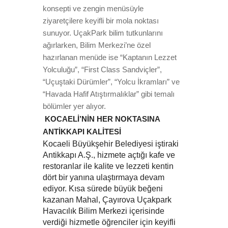
konsepti ve zengin menüsüyle
ziyaretçilere keyifli bir mola noktası
sunuyor. UçakPark bilim tutkunlarını
ağırlarken, Bilim Merkezi’ne özel
hazırlanan menüde ise “Kaptanın Lezzet
Yolculuğu”, “First Class Sandviçler”,
“Uçuştaki Dürümler”, “Yolcu İkramları” ve
“Havada Hafif Atıştırmalıklar” gibi temalı
bölümler yer alıyor.
KOCAELİ’NİN HER NOKTASINA
ANTİKKAPI KALİTESİ
Kocaeli Büyükşehir Belediyesi iştiraki
Antikkapı A.Ş., hizmete açtığı kafe ve
restoranlar ile kalite ve lezzeti kentin
dört bir yanına ulaştırmaya devam
ediyor. Kısa sürede büyük beğeni
kazanan Mahal, Çayırova Uçakpark
Havacılık Bilim Merkezi içerisinde
verdiği hizmetle öğrenciler için keyifli