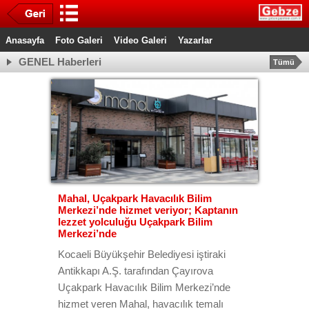
Anasayfa
Foto Galeri
Video Galeri
Yazarlar
GENEL Haberleri
Tümü
Mahal, Uçakpark Havacılık Bilim
Merkezi’nde hizmet veriyor; Kaptanın
lezzet yolculuğu Uçakpark Bilim
Merkezi’nde
Kocaeli Büyükşehir Belediyesi iştiraki
Antikkapı A.Ş. tarafından Çayırova
Uçakpark Havacılık Bilim Merkezi’nde
hizmet veren Mahal, havacılık temalı