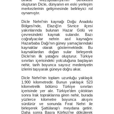
oluşturan Dicle, dünyanın en eski yerleşim
merkezlerinin gelişmesinde belirleyici rol
oynamıştır.
Dicle Nehri’nin kaynağı Doğu Anadolu
Bölgesi’nde, Elazığ’ın Sivrice ilçesi
yakınlarında bulunan Hazar Gölü ve
çevresindeki kaynak sularıdır. Bazı
coğrafyacılar nehrin asıl kaynağını
Hazarbaba Dağı’nın güney yamaçlarındaki
kaynaklar olarak göstermektedir. Bu
kaynaklardan doğan sular birleşerek
Dicle’nin ilk yatağını oluşturur. Türkiye
sınırları içerisindeki yolculuğuna başlayan
nehir, tarih boyunca sayısız medeniyetin
izlerini taşıyarak güneye doğru akar.
Dicle Nehri’nin toplam uzunluğu yaklaşık
1.900 kilometredir. Bunun yaklaşık 523
kilometrelik bölümü Türkiye sınırları
içerisinde yer alır. Türkiye’den çıktıktan
sonra Irak topraklarına giren nehir, burada
yüzlerce kilometre boyunca akışını
sürdürür ve sonunda Fırat Nehri ile
birleşerek Şattülarap’ı meydana getirir.
Daha sonra Basra Körfezi’ne dökülerek