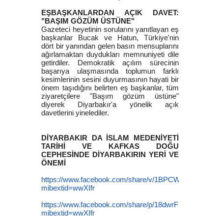
EŞBAŞKANLARDAN AÇIK DAVET:
"BAŞIM GÖZÜM ÜSTÜNE"
Gazeteci heyetinin sorularını yanıtlayan eş
başkanlar Bucak ve Hatun, Türkiye'nin
dört bir yanından gelen basın mensuplarını
ağırlamaktan duydukları memnuniyeti dile
getirdiler. Demokratik açılım sürecinin
başarıya ulaşmasında toplumun farklı
kesimlerinin sesini duyurmasının hayati bir
önem taşıdığını belirten eş başkanlar, tüm
ziyaretçilere "Başım gözüm üstüne"
diyerek Diyarbakır'a yönelik açık
davetlerini yinelediler.
DİYARBAKIR DA İSLAM MEDENİYETİ
TARİHİ VE KAFKAS DOĞU
CEPHESİNDE DİYARBAKIRIN YERİ VE
ÖNEMİ
https://www.facebook.com/share/v/1BPCWYVvY7/?
mibextid=wwXIfr
https://www.facebook.com/share/p/18dwrFuqK3/?
mibextid=wwXIfr