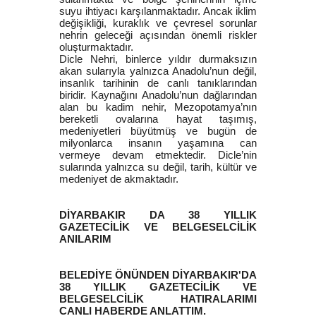
suyu ihtiyacı karşılanmaktadır. Ancak iklim
değişikliği, kuraklık ve çevresel sorunlar
nehrin geleceği açısından önemli riskler
oluşturmaktadır.
Dicle Nehri, binlerce yıldır durmaksızın
akan sularıyla yalnızca Anadolu’nun değil,
insanlık tarihinin de canlı tanıklarından
biridir. Kaynağını Anadolu’nun dağlarından
alan bu kadim nehir, Mezopotamya’nın
bereketli ovalarına hayat taşımış,
medeniyetleri büyütmüş ve bugün de
milyonlarca insanın yaşamına can
vermeye devam etmektedir. Dicle’nin
sularında yalnızca su değil, tarih, kültür ve
medeniyet de akmaktadır.
DİYARBAKIR DA 38 YILLIK
GAZETECİLİK VE BELGESELCİLİK
ANILARIM
BELEDİYE ÖNÜNDEN DİYARBAKIR'DA
38 YILLIK GAZETECİLİK VE
BELGESELCİLİK HATIRALARIMI
CANLI HABERDE ANLATTIM.