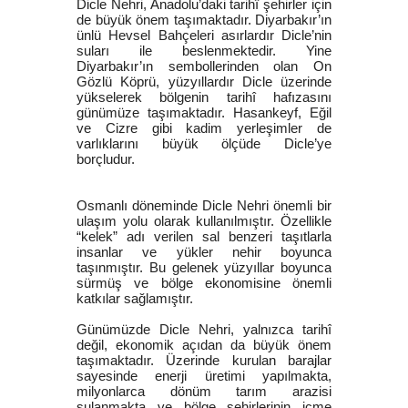
Dicle Nehri, Anadolu’daki tarihî şehirler için
de büyük önem taşımaktadır. Diyarbakır’ın
ünlü Hevsel Bahçeleri asırlardır Dicle’nin
suları ile beslenmektedir. Yine
Diyarbakır’ın sembollerinden olan On
Gözlü Köprü, yüzyıllardır Dicle üzerinde
yükselerek bölgenin tarihî hafızasını
günümüze taşımaktadır. Hasankeyf, Eğil
ve Cizre gibi kadim yerleşimler de
varlıklarını büyük ölçüde Dicle’ye
borçludur.
Osmanlı döneminde Dicle Nehri önemli bir
ulaşım yolu olarak kullanılmıştır. Özellikle
“kelek” adı verilen sal benzeri taşıtlarla
insanlar ve yükler nehir boyunca
taşınmıştır. Bu gelenek yüzyıllar boyunca
sürmüş ve bölge ekonomisine önemli
katkılar sağlamıştır.
Günümüzde Dicle Nehri, yalnızca tarihî
değil, ekonomik açıdan da büyük önem
taşımaktadır. Üzerinde kurulan barajlar
sayesinde enerji üretimi yapılmakta,
milyonlarca dönüm tarım arazisi
sulanmakta ve bölge şehirlerinin içme