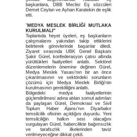
başkanlara, DBB Meclisi Eş sözcüleri
Demet Ceylan ve Ayhan Karatekin de eşlik
etti.
"
MEDYA MESLEK BİRLİĞİ MUTLAKA
KURULMALI"
Toplantıda heyet üyeleri, eş başkanların
çalışmalarını yakından takip ettiklerini
belirterek görevlerinde başarılar diledi.
Ziyaret sırasında UBK Genel Başkanı
Şakir Gürel, konfederasyon çatısı altında
yürüttükleri faaliyetleri anlattı. Sektörel
düzenlemelerin önemine değinen Gürel,
Medya Meslek Yasası'nın bir an önce
çıkarılmasının ve sektördeki sorunların
çözümü için Medya Meslek Birliği'nin
kurulmasının gerekliliğini anlattı.
Bölgedeki medya faaliyetlerinin
güçlendirilmesi adına atılan somut adımları
da paylaşan Gürel, Demokrasi ve Sivil
Toplum Haber Ajansı'nın Diyarbakır
temsilcilik ofisinin açıldığını duyurdu. Yeni
temsilciliğin halkın sesi olacağını
vurgulayan Gürel, habercilikte bağımsızlık
ve tarafsızlık ilkelerinden taviz
verilmeyeceğine dikkat çekti.