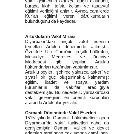
vakıf gelirlerinin oldukça güçlü olduğunu,
burada fıkıh, tefsir, kelam ve tasavvuf
eğitimi verildiğini anlatır. Ayrıca camilerde
Kur’an eğitimi veren dârülkurraların
bulunduğunu da kaydeder.
İ
Artukluların Vakıf Mirası
Diyarbakır’daki birçok vakıf eserinin
temelleri Artuklu döneminde atılmıştır.
Özellikle Ulu Cami’nin çeşitli bölümleri,
Mesudiye Medresesi ve Zinciriye
Medresesi gibi yapılar Artuklu
hükümdarları tarafından yaptırılmıştır.
Artuklu beyleri, şehirde yalnızca askerî ve
siyasî bir güç oluşturmakla kalmamış;
eğitim, ibadet ve sosyal yardım
kurumlarını da vakıflar aracılığıyla
desteklemiştir. Bu nedenle Diyarbakır’daki
vakıf geleneğinin en önemli kurucuları
arasında Artuklular yer alır.
Osmanlı Döneminde Vakıf Eserleri
1515 yılında Osmanlı hâkimiyetine giren
Diyarbakır’da vakıf faaliyetleri daha da
genişlemiştir. Osmanlı valileri ve devlet
adamları tarafından çok sayıda cami, han,