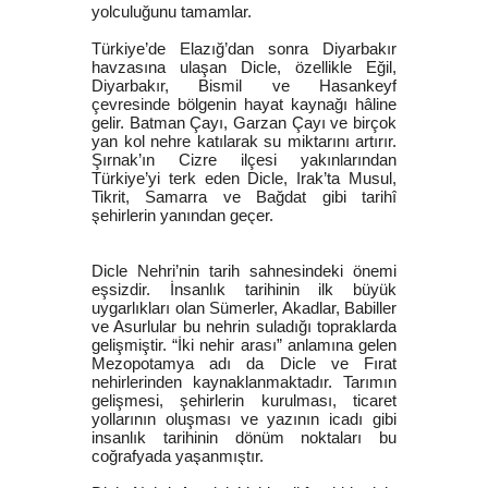
yolculuğunu tamamlar.
Türkiye’de Elazığ’dan sonra Diyarbakır
havzasına ulaşan Dicle, özellikle Eğil,
Diyarbakır, Bismil ve Hasankeyf
çevresinde bölgenin hayat kaynağı hâline
gelir. Batman Çayı, Garzan Çayı ve birçok
yan kol nehre katılarak su miktarını artırır.
Şırnak’ın Cizre ilçesi yakınlarından
Türkiye’yi terk eden Dicle, Irak’ta Musul,
Tikrit, Samarra ve Bağdat gibi tarihî
şehirlerin yanından geçer.
Dicle Nehri’nin tarih sahnesindeki önemi
eşsizdir. İnsanlık tarihinin ilk büyük
uygarlıkları olan Sümerler, Akadlar, Babiller
ve Asurlular bu nehrin suladığı topraklarda
gelişmiştir. “İki nehir arası” anlamına gelen
Mezopotamya adı da Dicle ve Fırat
nehirlerinden kaynaklanmaktadır. Tarımın
gelişmesi, şehirlerin kurulması, ticaret
yollarının oluşması ve yazının icadı gibi
insanlık tarihinin dönüm noktaları bu
coğrafyada yaşanmıştır.