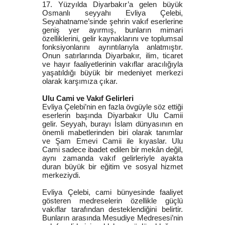
17. Yüzyılda Diyarbakır’a gelen büyük
Osmanlı seyyahı Evliya Çelebi,
Seyahatname’sinde şehrin vakıf eserlerine
geniş yer ayırmış, bunların mimari
özelliklerini, gelir kaynaklarını ve toplumsal
fonksiyonlarını ayrıntılarıyla anlatmıştır.
Onun satırlarında Diyarbakır, ilim, ticaret
ve hayır faaliyetlerinin vakıflar aracılığıyla
yaşatıldığı büyük bir medeniyet merkezi
olarak karşımıza çıkar.
Ulu Cami ve Vakıf Gelirleri
Evliya Çelebi’nin en fazla övgüyle söz ettiği
eserlerin başında Diyarbakır Ulu Camii
gelir. Seyyah, burayı İslam dünyasının en
önemli mabetlerinden biri olarak tanımlar
ve Şam Emevi Camii ile kıyaslar. Ulu
Cami sadece ibadet edilen bir mekân değil,
aynı zamanda vakıf gelirleriyle ayakta
duran büyük bir eğitim ve sosyal hizmet
merkeziydi.
Evliya Çelebi, cami bünyesinde faaliyet
gösteren medreselerin özellikle güçlü
vakıflar tarafından desteklendiğini belirtir.
Bunların arasında Mesudiye Medresesi’nin