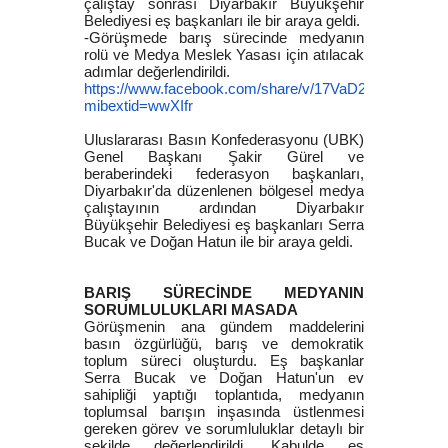
çalıştay sonrası Diyarbakır Büyükşehir
Belediyesi eş başkanları ile bir araya geldi.
-Görüşmede barış sürecinde medyanın
rolü ve Medya Meslek Yasası için atılacak
adımlar değerlendirildi.
https://www.facebook.com/share/v/17VaD2SXAP/?
mibextid=wwXIfr
Uluslararası Basın Konfederasyonu (UBK)
Genel Başkanı Şakir Gürel ve
beraberindeki federasyon başkanları,
Diyarbakır'da düzenlenen bölgesel medya
çalıştayının ardından Diyarbakır
Büyükşehir Belediyesi eş başkanları Serra
Bucak ve Doğan Hatun ile bir araya geldi.
BARIŞ SÜRECİNDE MEDYANIN
SORUMLULUKLARI MASADA
Görüşmenin ana gündem maddelerini
basın özgürlüğü, barış ve demokratik
toplum süreci oluşturdu. Eş başkanlar
Serra Bucak ve Doğan Hatun'un ev
sahipliği yaptığı toplantıda, medyanın
toplumsal barışın inşasında üstlenmesi
gereken görev ve sorumluluklar detaylı bir
şekilde değerlendirildi. Kabulde eş