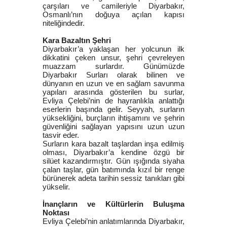
çarşıları ve camileriyle Diyarbakır,
Osmanlı’nın doğuya açılan kapısı
niteliğindedir.
Kara Bazaltın Şehri
Diyarbakır’a yaklaşan her yolcunun ilk
dikkatini çeken unsur, şehri çevreleyen
muazzam surlardır. Günümüzde
Diyarbakır Surları olarak bilinen ve
dünyanın en uzun ve en sağlam savunma
yapıları arasında gösterilen bu surlar,
Evliya Çelebi’nin de hayranlıkla anlattığı
eserlerin başında gelir. Seyyah, surların
yüksekliğini, burçların ihtişamını ve şehrin
güvenliğini sağlayan yapısını uzun uzun
tasvir eder.
Surların kara bazalt taşlardan inşa edilmiş
olması, Diyarbakır’a kendine özgü bir
silüet kazandırmıştır. Gün ışığında siyaha
çalan taşlar, gün batımında kızıl bir renge
bürünerek adeta tarihin sessiz tanıkları gibi
yükselir.
İnançların ve Kültürlerin Buluşma
Noktası
Evliya Çelebi’nin anlatımlarında Diyarbakır,