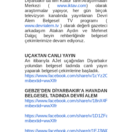
Diyarbakır’da İlim Kültür Tarih Araştırmaları
Merkezi (
www.iktav.com
) olarak
araştırmalar yapıyor, her gün birçok
televizyon kanalında yayınlanan Devri
Alem Belgesel TV programı (
www.devrialem.tv
) olarak değerli gazeteci
arkadaşım Atakan Aydın ve Mehmet
Dalgıç beyin rehberliğinde belgesel
çekimlerimize devam ediyoruz.
UÇAKTAN CANLI YAYIN
An itibarıyla AJet uçağından Diyarbakır
yolundan belgesel tadında canlı yayın
yaparak belgesel çekimlerine başladık.
https://www.facebook.com/share/v/1cYz2Cpv83/?
mibextid=wwXIfr
GEBZE’DEN DİYARBAKIR’A HAVADAN
BELGESEL TADINDA DEVRİ ALEM
https://www.facebook.com/share/v/18nX4FjdCe/?
mibextid=wwXIfr
https://www.facebook.com/share/v/1D1ZFasC4b/?
mibextid=wwXIfr
https://www.facebook.com/share/r/1EJ3WA4NoA/?