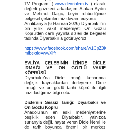
TV Programı (
www.devrialem.tv
) olarak
değerli gazeteci arkadaşım Atakan Aydın
ve Mehmet Dalgıç beyin rehberliğinde
belgesel çekimlerimiz devam ediyoruz
An itibarıyla (6 Haziran 2026) Diyarbakır’ın
bin yıllık vakıf medeniyeti On Gözlü
Köprü’den canlı yayınla sizleri de belgesel
tadında Diyarbakır’a götürüyoruz.
https://www.facebook.com/share/v/1CpZ3Kh3Pb/?
mibextid=wwXIfr
EVLİYA ÇELEBİNİN İZİNDE DİCLE
IRMAĞI VE ON GÖZLÜ VAKIF
KÖPRÜSÜ
Diyarbakır'da Dicle ırmağı kenarında
değişik kaynaklardan derleyerek Dicle
ırmağı ve on gözlü tarihi köprü ile ilgili
hazırladığımız bilgi notu.
Dicle'nin Sessiz Tanığı: Diyarbakır ve
On Gözlü Köprü
Anadolu'nun en eski medeniyetlerine
beşiklik eden Diyarbakır, yalnızca
surlarıyla değil, hayat veren Dicle Nehri ile
de tarih boyunca önemli bir merkez