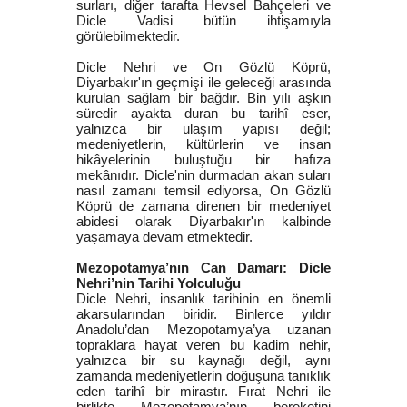
surları, diğer tarafta Hevsel Bahçeleri ve
Dicle Vadisi bütün ihtişamıyla
görülebilmektedir.
Dicle Nehri ve On Gözlü Köprü,
Diyarbakır'ın geçmişi ile geleceği arasında
kurulan sağlam bir bağdır. Bin yılı aşkın
süredir ayakta duran bu tarihî eser,
yalnızca bir ulaşım yapısı değil;
medeniyetlerin, kültürlerin ve insan
hikâyelerinin buluştuğu bir hafıza
mekânıdır. Dicle'nin durmadan akan suları
nasıl zamanı temsil ediyorsa, On Gözlü
Köprü de zamana direnen bir medeniyet
abidesi olarak Diyarbakır'ın kalbinde
yaşamaya devam etmektedir.
Mezopotamya’nın Can Damarı: Dicle
Nehri’nin Tarihi Yolculuğu
Dicle Nehri, insanlık tarihinin en önemli
akarsularından biridir. Binlerce yıldır
Anadolu’dan Mezopotamya’ya uzanan
topraklara hayat veren bu kadim nehir,
yalnızca bir su kaynağı değil, aynı
zamanda medeniyetlerin doğuşuna tanıklık
eden tarihî bir mirastır. Fırat Nehri ile
birlikte Mezopotamya’nın bereketini