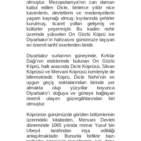
olmuştur. Mezopotamya'nın can damarı
kabul edilen Dicle, binlerce yıldır nice
kavimlerin, devletlerin ve medeniyetlerin
yaşam kaynağı olmuş; kıyılarında şehirler
kurulmuş, ticaret yolları gelişmiş ve
kültürler yeşermiştir. Bu kadim nehir
üzerinde yükselen On Gözlü Köprü ise
Diyarbakır'ın hafızasını günümüze taşıyan
en önemli tarihî eserlerden biridir.
Diyarbakır surlarının güneyinde, Kırklar
Dağı'nın eteklerinde bulunan On Gözlü
Köprü, halk arasında Dicle Köprüsü, Silvan
Köprüsü ve Mervani Köprüsü isimleriyle de
bilinmektedir. Köprü, Dicle Nehri'nin en
uygun geçiş noktalarından birinde yer
almakta olup yüzyıllar boyunca
Diyarbakır'ı doğuya ve güneye bağlayan
önemli ulaşım güzergâhlarından biri
olmuştur.
Köprünün günümüzde görülen bölümlerinin
üzerindeki kitabeden, Mervani Devleti
döneminde 1065 yılında mimar Yusuf bin
Ubeyd tarafından inşa edildiği
anlaşılmaktadır. Bununla birlikte bazı