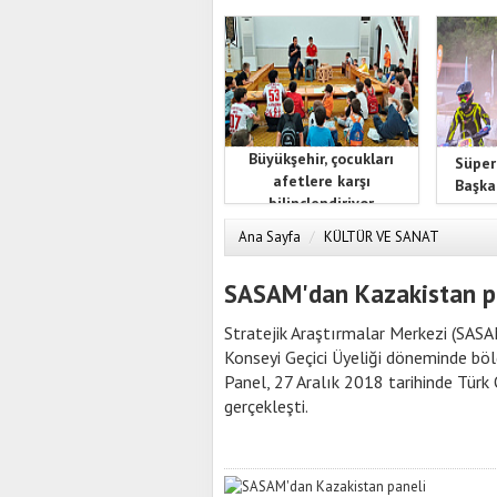
Anadolu Ajansı ve TRT'den
Büyükşehir, çocukları
Süper
afetlere karşı
Başka
bilinçlendiriyor
Ana Sayfa
/
KÜLTÜR VE SANAT
SASAM'dan Kazakistan p
Stratejik Araştırmalar Merkezi (SAS
Konseyi Geçici Üyeliği döneminde bölg
Panel, 27 Aralık 2018 tarihinde Türk
gerçekleşti.