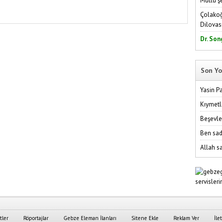
Mutlu ş
Çolakoğ
Dilovas
Dr. Son
Son Yo
Yasin P
Kıymetl
Beşevle
Ben sad
Allah sa
tler
Röportajlar
Gebze Eleman İlanları
Sitene Ekle
Reklam Ver
İle