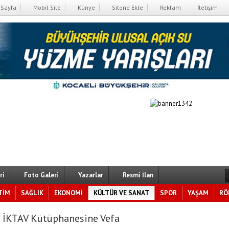
Sayfa
Mobil Site
Künye
Sitene Ekle
Reklam
İletişim
ri
Foto Galeri
Yazarlar
Resmi İlan
TİM
SAĞLIK
EKONOMİ
KÜLTÜR VE SANAT
SPOR
YAŞAM
RÖ