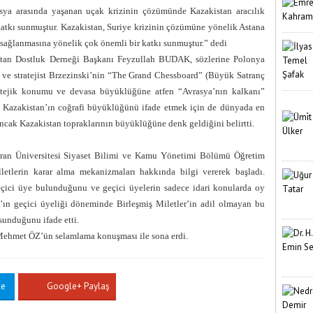
sya arasında yaşanan uçak krizinin çözümünde Kazakistan aracılık
atkı sunmuştur.
Kazakistan, Suriye krizinin çözümüne yönelik Astana
n sağlanmasına yönelik çok önemli bir katkı sunmuştur.” dedi
istan Dostluk Derneği Başkanı Feyzullah BUDAK, sözlerine Polonya
ı ve stratejist Brzezinski’nin “The Grand Chessboard” (Büyük Satranç
tratejik konumu ve devasa büyüklüğüne atfen “Avrasya’nın kalkanı”
dı. Kazakistan’ın coğrafi büyüklüğünü ifade etmek için de dünyada en
ncak Kazakistan topraklarının büyüklüğüne denk geldiğini belirtti.
ran Üniversitesi Siyaset Bilimi ve Kamu Yönetimi Bölümü Öğretim
letlerin karar alma mekanizmaları hakkında bilgi vererek başladı.
ici üye bulunduğunu ve geçici üyelerin sadece idari konularda oy
n’ın geçici üyeliği döneminde Birleşmiş Miletler’in adil olmayan bu
 sunduğunu ifade etti.
 Mehmet ÖZ’ün selamlama konuşması ile sona erdi.
le
Google+ Paylaş