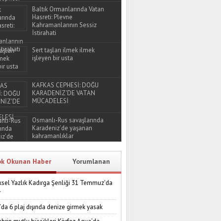
Baltık Ormanlarında Vatan
Hasreti: Plevne
Kahramanlarının Sessiz
İstirahati
Sert taşları ilmek ilmek
işleyen bir usta
KAFKAS CEPHESİ: DOĞU
KARADENİZ'DE VATAN
MÜCADELESİ
Osmanlı-Rus savaşlarında
Karadeniz’de yaşanan
kahramanlıklar
ok Okunan Haber
Yorumlanan
sel Yazlık Kadırga Şenliği 31 Temmuz'da
r
’da 6 plaj dışında denize girmek yasak