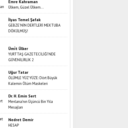
Emre Kahraman
Ülkem, Güzel Ülkem…
İlyas Temel Şafak
GEBZE’NİN DERTLERİ MEKTUBA
DÖKÜLMÜŞ!
Ümi̇t Ülker
YURTTAŞ GAZETECİLİĞİ’NDE
GÜVENİLİRLİK 2
Uğur Tatar
ÖLÜMLE YÜZ YÜZE: Dört Büyük
Kalemin Ölüm Maskeleri
Dr. H. Emin Sert
Mevlana'nın Üçüncü Bin Yıla
Mesajları
Nedret Demir
HESAP