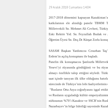
29 Aralık 2018 Cumartesi 14:04
2017-2018 dönemini kapsayan Kazakistan’ın
katkılarının ele alındığı panele TBMM T
Milletvekili Sn. Mehmet Ali Cevheri, Türki
Eski Rektör Yrd. Sn. Feyzullah Budak ve 
Öğretim Üyesi Sn. Doç.Dr. Kürşat Zorlu konuş
SASAM Başkan Yardımcısı Cesurhan Taş’
Erdem’in açılış konuşması ile başladı.
Panelin ilk konuşmacısı Şanlıurfa Milletve
Yesevi’yi rüyasında gördüğünü ve bu rüya
almayı özellikle talep ettiğini söyledi. Tür
saat içinde tanıyan ilk ülke olduğunu hatı
sürecinde de Türkiye’nin lobi faaliyetlerinin
“Rusların Orta Asya coğrafyasını işgal ettik
ve Rusların uyguladığı kültür emperyalizmini
nüfusunun %70’i Kazaktır ve SSCB’nin Rusla
Nazarbayev’in bilge liderliği sayesinde Kaza