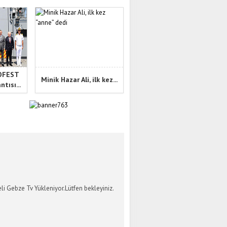
NOFEST
Minik Hazar Ali, ilk kez...
tısı...
İ GEBZE TV
li Gebze Tv Yükleniyor.Lütfen bekleyiniz.