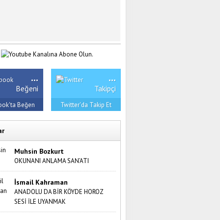
...
...
Beğeni
Takipçi
ook'ta Beğen
Twitter'da Takip Et
ar
Muhsin Bozkurt
OKUNANI ANLAMA SAN’ATI
İsmail Kahraman
ANADOLU DA BİR KÖYDE HOROZ
SESİ İLE UYANMAK