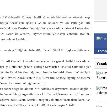
 BM Güvenlik Konseyi üyelik sürecinde bölgesel ve küresel barışa
ürkiye-Kazakistan Dostluk Grubu Başkanı ve AK Parti Şanlıurfa
ye-Kazakistan Dostluk Derneği Başkanı ve Ahmet Yesevi Üniversitesi
Ahi Evran Üniversitesi, Siyaset Bilimi ve Kamu Yönetimi Bölümü
macı olarak katıldı.
ın moderatörlüğünü üstlendiği Panel, SASAM Başkanı Süleyman
Faceb
kili
Ali Cevheri Anadolu’nun manevi ve gerçek fatihi Hoca Ahmet
Yazarl
dan çok etkilendiği için Türkiye-Kazakistan Dostluk Grubunda yer
kiye’nin Kazakistan’ın bağımsızlığını, bağımsızlık ilanını müteakip 2
rlatan Cevheri, Kazakistan’ın BM Güvenlik Konseyi üyeliğine seçilme
 önemli katkısının olduğunu belirtti.
ten sonra bölge halklarına Kiril Alfabesini dayatması, tesadüf değildir
n önemli bir gstergesidir diyen Ali Cevheri, Kazakistan’ın 18 milyon
ştırma politikaları, Kazak kimliğini yok etmek üzere iken Nursultan
kistan kendi milli ve manevi kimliğini kazanmıştır.” Dedi.