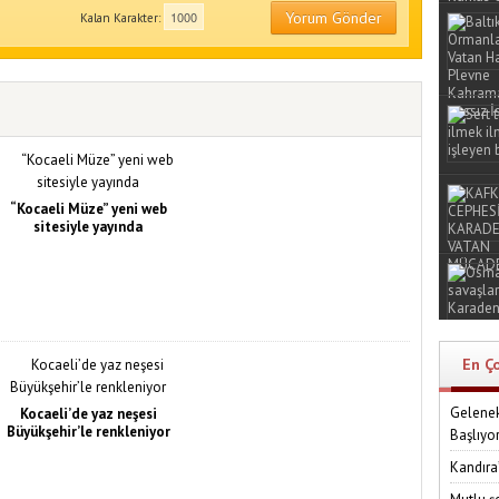
Yorum Gönder
Kalan Karakter:
“Kocaeli Müze” yeni web
sitesiyle yayında
En Ç
Gelenek
Kocaeli’de yaz neşesi
Büyükşehir’le renkleniyor
Başlıyo
Kandıra