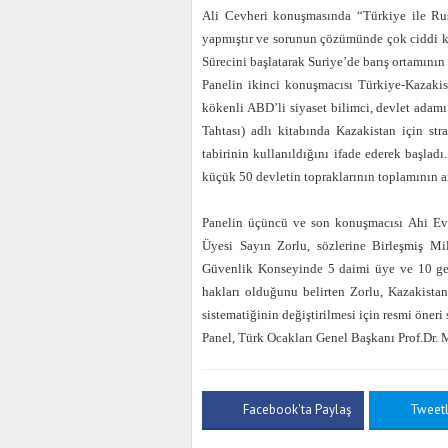
Ali Cevheri konuşmasında “
Türkiye ile Ru
yapmıştır ve sorunun çözümünde çok ciddi k
Sürecini başlatarak Suriye’de barış ortamını
Panelin ikinci konuşmacısı Türkiye-Kazak
kökenli ABD’li siyaset bilimci, devlet adam
Tahtası) adlı kitabında Kazakistan için s
tabirinin kullanıldığını ifade ederek başla
küçük 50 devletin topraklarının toplamının a
Panelin üçüncü ve son konuşmacısı Ahi Ev
Üyesi Sayın Zorlu, sözlerine Birleşmiş Mil
Güvenlik Konseyinde 5 daimi üye ve 10 geç
hakları olduğunu belirten Zorlu, Kazakista
sistematiğinin değiştirilmesi için resmi öneri
Panel, Türk Ocakları Genel Başkanı Prof.Dr.
Facebook'ta Paylaş
Tweet