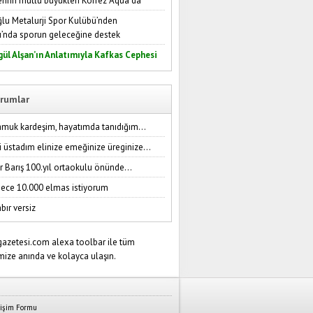
ehrin mutlu büyükleri Körfez Aqua’da
lu Metalurji Spor Kulübü’nden
ı’nda sporun geleceğine destek
gül Alşan’ın Anlatımıyla Kafkas Cephesi
rumlar
amuk kardeşim, hayatımda tanıdığım...
i üstadım elinize emeğinize üreginize...
r Barış 100.yıl ortaokulu önünde...
ece 10.000 elmas istiyorum
bır versiz
tişim Formu