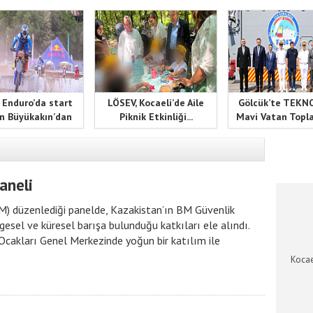
 İKTAV Kütüphanesine Vefa
 Enduro’da start
LÖSEV, Kocaeli’de Aile
Gölcük’te TEK
n Büyükakın’dan
Piknik Etkinliği...
Mavi Vatan Toplan
KOCAEL
aneli
AM) düzenlediği panelde, Kazakistan’ın BM Güvenlik
esel ve küresel barışa bulunduğu katkıları ele alındı.
 Ocakları Genel Merkezinde yoğun bir katılım ile
Kocae