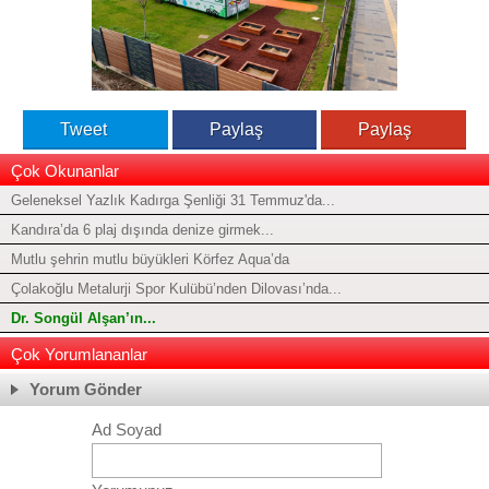
Tweet
Paylaş
Paylaş
Çok Okunanlar
Geleneksel Yazlık Kadırga Şenliği 31 Temmuz'da...
Kandıra’da 6 plaj dışında denize girmek...
Mutlu şehrin mutlu büyükleri Körfez Aqua’da
Çolakoğlu Metalurji Spor Kulübü’nden Dilovası’nda...
Dr. Songül Alşan’ın...
Çok Yorumlananlar
Yorum Gönder
Ad Soyad