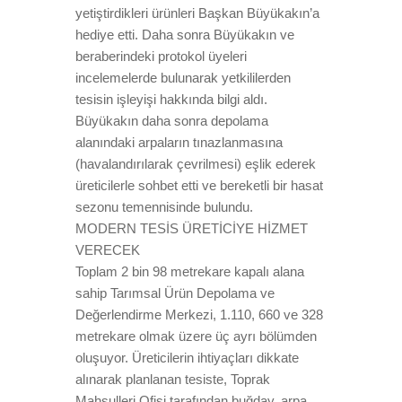
yetiştirdikleri ürünleri Başkan Büyükakın’a
hediye etti. Daha sonra Büyükakın ve
beraberindeki protokol üyeleri
incelemelerde bulunarak yetkililerden
tesisin işleyişi hakkında bilgi aldı.
Büyükakın daha sonra depolama
alanındaki arpaların tınazlanmasına
(havalandırılarak çevrilmesi) eşlik ederek
üreticilerle sohbet etti ve bereketli bir hasat
sezonu temennisinde bulundu.
MODERN TESİS ÜRETİCİYE HİZMET
VERECEK
Toplam 2 bin 98 metrekare kapalı alana
sahip Tarımsal Ürün Depolama ve
Değerlendirme Merkezi, 1.110, 660 ve 328
metrekare olmak üzere üç ayrı bölümden
oluşuyor. Üreticilerin ihtiyaçları dikkate
alınarak planlanan tesiste, Toprak
Mahsulleri Ofisi tarafından buğday, arpa,