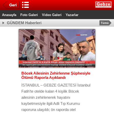
Anasayfa
Foto Galeri
Video Galeri
Yazarlar
GÜNDEM Haberleri
Tümü
Böcek Ailesinin Zehirlenme Şüphesiyle
Ölümü Raporla Açıklandı
İSTANBUL – GEBZE GAZETESİ İstanbul
Fatih’te otelde kalan 4 kişilik Böcek
ailesinin zehirlenerek hayatını
kaybetmesiyle ilgili Adli Tıp Kurumu
raporuna ulaşıldı; ön raporda otel