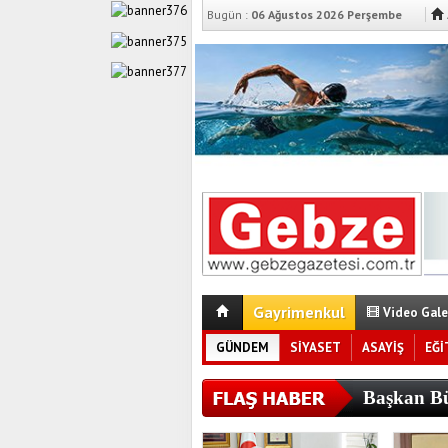
Bugün :
06 Ağustos 2026 Perşembe
Gayrimenkul
Video Gale
GÜNDEM
SİYASET
ASAYİŞ
EĞİ
Başkan Bü