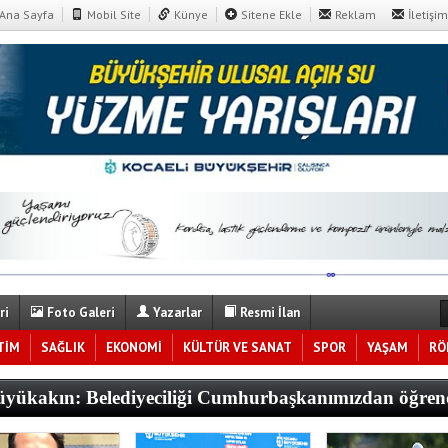
Ana Sayfa
Mobil Site
Künye
Sitene Ekle
Reklam
İletişim
ri
Foto Galeri
Yazarlar
Resmi İlan
TİM
SAĞLIK
EKONOMİ
KÜLTÜR VE SANAT
SPOR
YAŞAM
RÖ
yükakın: Belediyeciliği Cumhurbaşkanımızdan öğren