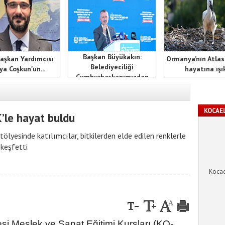
Başkan Büyükakın:
aşkan Yardımcısı
Ormanya’nın Atlas
Belediyeciliği
ya Coşkun'un...
hayatına ışık
Cumhurbaşkanımızdan
öğrendik
KOCAEL
’le hayat buldu
yesinde katılımcılar, bitkilerden elde edilen renklerle
keşfetti
Kocae
si Meslek ve Sanat Eğitimi Kursları (KO-