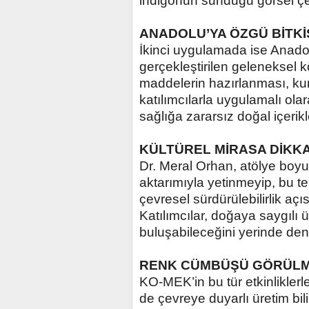
indigonun sunduğu görsel çeşi
ANADOLU’YA ÖZGÜ BİTK
İkinci uygulamada ise Anadol
gerçekleştirilen geleneksel k
maddelerin hazırlanması, ku
katılımcılarla uygulamalı ola
sağlığa zararsız doğal içerikle
KÜLTÜREL MİRASA DİKKA
Dr. Meral Orhan, atölye boy
aktarımıyla yetinmeyip, bu te
çevresel sürdürülebilirlik aç
Katılımcılar, doğaya saygılı ü
buluşabileceğini yerinde den
RENK CÜMBÜŞÜ GÖRÜLM
KO-MEK’in bu tür etkinlikle
de çevreye duyarlı üretim bil