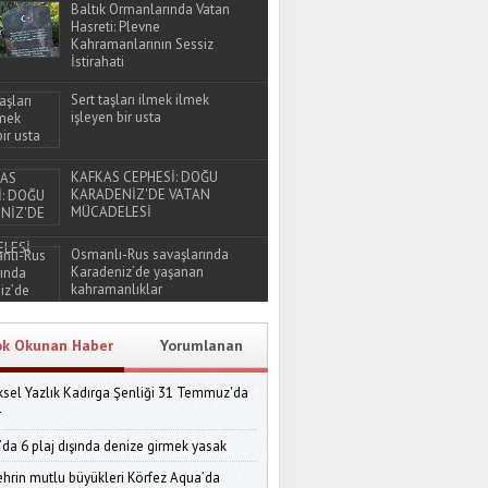
Baltık Ormanlarında Vatan
Hasreti: Plevne
Kahramanlarının Sessiz
İstirahati
Sert taşları ilmek ilmek
işleyen bir usta
KAFKAS CEPHESİ: DOĞU
KARADENİZ'DE VATAN
MÜCADELESİ
Osmanlı-Rus savaşlarında
Karadeniz’de yaşanan
kahramanlıklar
ok Okunan Haber
Yorumlanan
sel Yazlık Kadırga Şenliği 31 Temmuz'da
r
’da 6 plaj dışında denize girmek yasak
ehrin mutlu büyükleri Körfez Aqua’da