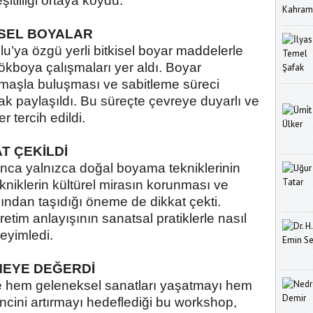
tliliği ortaya koydu.
İSEL BOYALAR
u’ya özgü yerli bitkisel boyar maddelerle
ökboya çalışmaları yer aldı. Boyar
maşla buluşması ve sabitleme süreci
rak paylaşıldı. Bu süreçte çevreye duyarlı ve
r tercih edildi.
T ÇEKİLDİ
unca yalnızca doğal boyama tekniklerinin
kniklerin kültürel mirasın korunması ve
ısından taşıdığı öneme de dikkat çekti.
retim anlayışının sanatsal pratiklerle nasıl
eyimledi.
EYE DEĞERDİ
rle hem geleneksel sanatları yaşatmayı hem
incini artırmayı hedeflediği bu workshop,