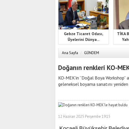
Gebze Ticaret Odası,
TİKA B
Üyelerini Dünya...
Yah
Ana Sayfa
/
GÜNDEM
Doğanın renkleri KO-MEK
KO-MEK’in “Doğal Boya Workshop” atöl
geleneksel boyama sanatını yeniden 
12 Haziran 2025 Perşembe 19:15
Kocaeli Büyükşehir Belediye