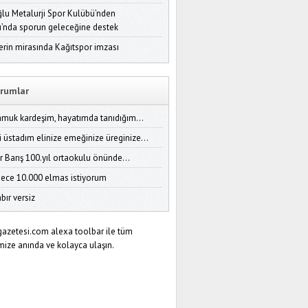
lu Metalurji Spor Kulübü’nden
ı’nda sporun geleceğine destek
erin mirasında Kağıtspor imzası
rumlar
amuk kardeşim, hayatımda tanıdığım...
i üstadım elinize emeğinize üreginize...
r Barış 100.yıl ortaokulu önünde...
ece 10.000 elmas istiyorum
bır versiz