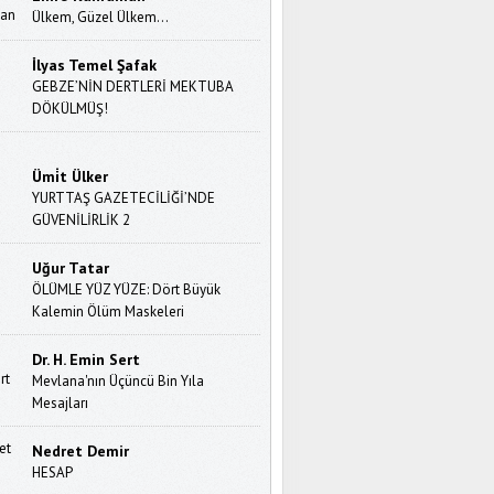
Ülkem, Güzel Ülkem…
İlyas Temel Şafak
GEBZE’NİN DERTLERİ MEKTUBA
DÖKÜLMÜŞ!
Ümi̇t Ülker
YURTTAŞ GAZETECİLİĞİ’NDE
GÜVENİLİRLİK 2
Uğur Tatar
ÖLÜMLE YÜZ YÜZE: Dört Büyük
Kalemin Ölüm Maskeleri
Dr. H. Emin Sert
Mevlana'nın Üçüncü Bin Yıla
Mesajları
Nedret Demir
HESAP