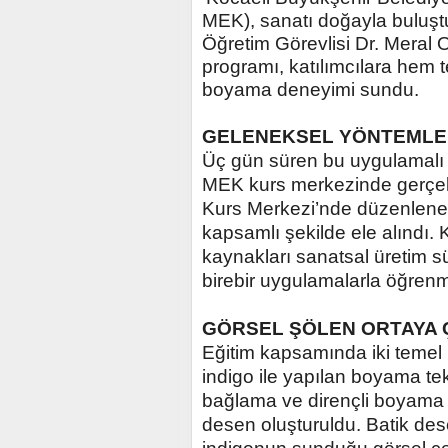
MEK), sanatı doğayla buluştur
Öğretim Görevlisi Dr. Meral
programı, katılımcılara hem 
boyama deneyimi sundu.
GELENEKSEL YÖNTEMLE
Üç gün süren bu uygulamalı e
MEK kurs merkezinde gerçekl
Kurs Merkezi’nde düzenlenen
kapsamlı şekilde ele alındı. 
kaynakları sanatsal üretim sü
birebir uygulamalarla öğrenme
GÖRSEL ŞÖLEN ORTAYA Ç
Eğitim kapsamında iki temel
indigo ile yapılan boyama tek
bağlama ve dirençli boyama t
desen oluşturuldu. Batik dese