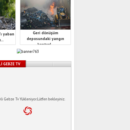
Geri dönüşüm
’ı yaban
deposundaki yangın
...
kontrol...
İ GEBZE TV
li Gebze Tv Yükleniyor.Lütfen bekleyiniz.