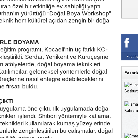
an özel bir etkinliğe ev sahipliği yaptı.
 Orhan’ın yürüttüğü “Doğal Boya Workshop”
teknik hem kültürel açıdan zengin bir doğal
RLE BOYAMA
ğitim programı, Kocaeli’nin üç farklı KO-
eştirildi. Serdar, Yenikent ve Kuruçeşme
Faceb
 atölyelerde, doğal boyama teknikleri
Katılımcılar, geleneksel yöntemlerle doğal
Yazarl
reçlerine nasıl entegre edebileceklerini
 fırsatı buldu.
IKTI
 uygulama öne çıktı. İlk uygulamada doğal
nikleri işlendi. Shibori yöntemiyle katlama,
eknikleri kullanılarak kumaş yüzeylerinde
nlerle zenginleştirilen bu çalışmalar, doğal