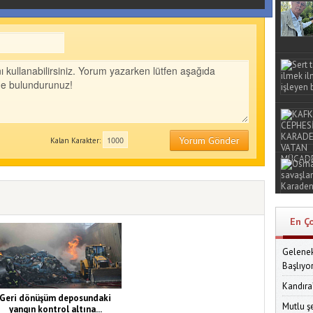
Yorum Gönder
Kalan Karakter:
En Ç
Gelenek
Başlıyo
Kandıra
Geri dönüşüm deposundaki
Mutlu ş
yangın kontrol altına...