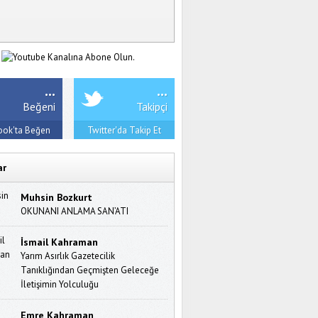
...
...
Beğeni
Takipçi
ook'ta Beğen
Twitter'da Takip Et
ar
Muhsin Bozkurt
OKUNANI ANLAMA SAN’ATI
İsmail Kahraman
Yarım Asırlık Gazetecilik
Tanıklığından Geçmişten Geleceğe
İletişimin Yolculuğu
Emre Kahraman