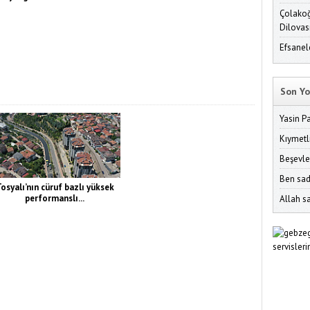
Çolakoğ
Dilovas
Efsanel
Son Yo
Yasin P
Kıymetl
Beşevle
Ben sad
osyalı’nın cüruf bazlı yüksek
performanslı...
Allah sa